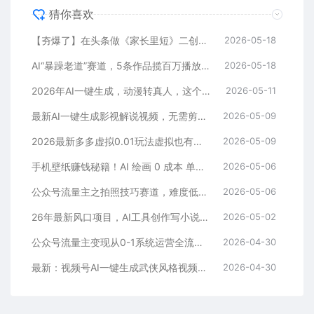
猜你喜欢
【夯爆了】在头条做《家长里短》二创小故事，这个月收益2w+
2026-05-18
AI“暴躁老道”赛道，5条作品揽百万播放！（附变现全攻略）
2026-05-18
2026年AI一键生成，动漫转真人，这个月靠这个AI赚了2W+
2026-05-11
最新AI一键生成影视解说视频，无需剪辑3分钟1条，条条爆款，多平台变现日入2000+
2026-05-09
2026最新多多虚拟0.01玩法虚拟也有新门路轻松日入2500!
2026-05-09
手机壁纸赚钱秘籍！AI 绘画 0 成本 单店狂销 3.8 万单
2026-05-06
公众号流量主之拍照技巧赛道，难度低+流量大，起号第一篇就爆了10w阅读！
2026-05-06
26年最新风口项目，AI工具创作写小说，轻松实现日入1000+
2026-05-02
公众号流量主变现从0-1系统运营全流程讲解！
2026-04-30
最新：视频号AI一键生成武侠风格视频，狂撸视频号分成收益，学完轻松日入1000+
2026-04-30