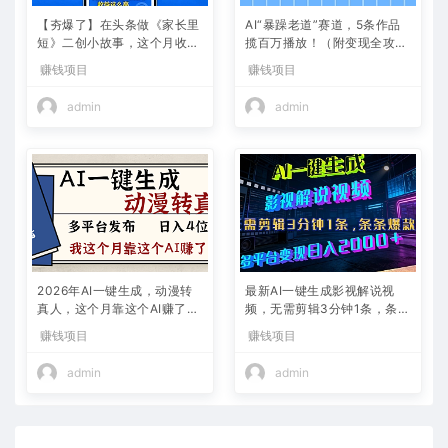
【夯爆了】在头条做《家长里
AI“暴躁老道”赛道，5条作品
短》二创小故事，这个月收益
揽百万播放！（附变现全攻
2w+
略）
赚钱项目
赚钱项目
admin
admin
2026年AI一键生成，动漫转
最新AI一键生成影视解说视
真人，这个月靠这个AI赚了2
频，无需剪辑3分钟1条，条条
W+
爆款，多平台变现日入2000
赚钱项目
赚钱项目
+
admin
admin