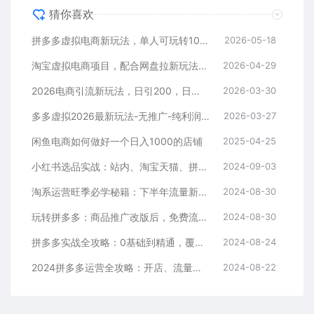
猜你喜欢
拼多多虚拟电商新玩法，单人可玩转10家店，零成本、成交快、转化快，单店单日可盈利300+
2026-05-18
淘宝虚拟电商项目，配合网盘拉新玩法，新手小白轻松月入过万，外面收费1980的项目！
2026-04-29
2026电商引流新玩法，日引200，日可入2500+
2026-03-30
多多虚拟2026最新玩法-无推广-纯利润新玩法
2026-03-27
闲鱼电商如何做好一个日入1000的店铺
2025-04-25
小红书选品实战：站内、淘宝天猫、拼多多，多渠道选品策略
2024-09-03
淘系运营旺季必学秘籍：下半年流量新玩法：搜索+推荐全域收割（无水印）
2024-08-30
玩转拼多多：商品推广改版后，免费流量+货损策略打造爆款新法（无水印）
2024-08-30
拼多多实战全攻略：0基础到精通，覆盖选品、运营、推广、起款
2024-08-24
2024拼多多运营全攻略：开店、流量、营销、推广与商品发布技巧（无水印）
2024-08-22