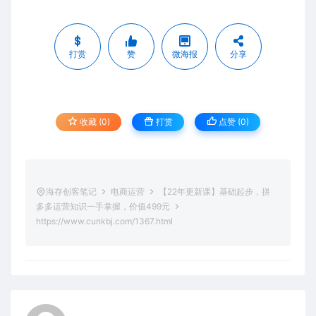
打赏
赞
微海报
分享
收藏 (0)
打赏
点赞 (
0
)
海存创客笔记
电商运营
【22年更新课】基础起步，拼
多多运营知识一手掌握，价值499元
https://www.cunkbj.com/1367.html