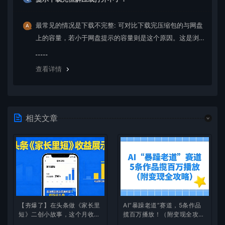
最常见的情况是下载不完整: 可对比下载完压缩包的与网盘
上的容量，若小于网盘提示的容量则是这个原因。这是浏
览器下载的bug，建议用百度网盘软件或迅雷下载。 若排
除这种情况，可在对应资源底部留言，或 联络我们。
查看详情
相关文章
【夯爆了】在头条做《家长里
AI“暴躁老道”赛道，5条作品
短》二创小故事，这个月收益
揽百万播放！（附变现全攻
2w+
略）