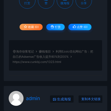
打赏
赞
微海报
分享
收藏 (0)
打赏
点赞 (
0
)
海存创客笔记
赚钱项目
利用Ezoic优化网站广告：把
自己的Adsense广告收入提升80%到200%
https://www.cunkbj.com/1323.html
admin
生成海报
复制本文链接