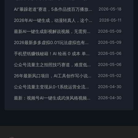
AI“暴躁老道”赛道，5条作品揽百万播放！（附变现全攻略）
2026-05-18
2026年AI一键生成，动漫转真人，这个月靠这个AI赚了2W+
2026-05-11
最新AI一键生成影视解说视频，无需剪辑3分钟1条，条条爆款，多平台变现日入2000+
2026-05-09
2026最新多多虚拟0.01玩法虚拟也有新门路轻松日入2500!
2026-05-09
手机壁纸赚钱秘籍！AI 绘画 0 成本 单店狂销 3.8 万单
2026-05-06
公众号流量主之拍照技巧赛道，难度低+流量大，起号第一篇就爆了10w阅读！
2026-05-06
26年最新风口项目，AI工具创作写小说，轻松实现日入1000+
2026-05-02
公众号流量主变现从0-1系统运营全流程讲解！
2026-04-30
最新：视频号AI一键生成武侠风格视频，狂撸视频号分成收益，学完轻松日入1000+
2026-04-30