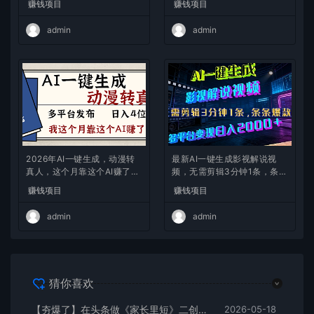
赚钱项目
赚钱项目
admin
admin
2026年AI一键生成，动漫转
最新AI一键生成影视解说视
真人，这个月靠这个AI赚了2
频，无需剪辑3分钟1条，条条
W+
爆款，多平台变现日入2000
赚钱项目
赚钱项目
+
admin
admin
猜你喜欢
【夯爆了】在头条做《家长里短》二创小故事，这个月收益2w+
2026-05-18