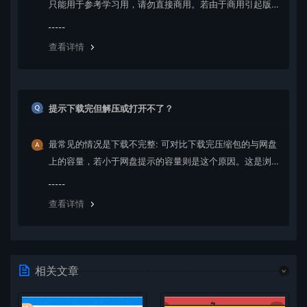
只能用于参考学习用，请勿直接商用。若由于商用引起版
权纠纷，一切责任均由使用者承担。更多说明请参考 VIP介
绍。
查看详情
提示下载完但解压或打开不了？
最常见的情况是下载不完整: 可对比下载完压缩包的与网盘
上的容量，若小于网盘提示的容量则是这个原因。这是浏
览器下载的bug，建议用百度网盘软件或迅雷下载。 若排
除这种情况，可在对应资源底部留言，或 联络我们。
查看详情
相关文章