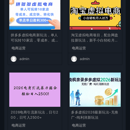
拼多多虚拟电商新玩法，单人
淘宝虚拟电商项目，配合网盘
可玩转10家店，零成本、成交
拉新玩法，新手小白轻松月入
快、转化快，单店单日可盈利
过万，外面收费1980的项
电商运营
电商运营
300+
目！
admin
admin
2026电商引流新玩法，日引2
多多虚拟2026最新玩法-无推
00，日可入2500+
广-纯利润新玩法
电商运营
电商运营