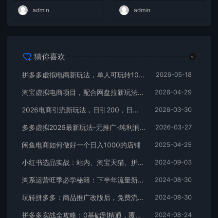
admin
admin
猜你喜欢
拼多多虚拟电商新玩法，单人可玩转10家店，零成本、成交快、转化快，单店单日可盈利300+
2026-05-18
淘宝虚拟电商项目，配合网盘拉新玩法，新手小白轻松月入过万，外面收费1980的项目！
2026-04-29
2026电商引流新玩法，日引200，日可入2500+
2026-03-30
多多虚拟2026最新玩法-无推广-纯利润新玩法
2026-03-27
闲鱼电商如何做好一个日入1000的店铺
2025-04-25
小红书选品实战：站内、淘宝天猫、拼多多，多渠道选品策略
2024-09-03
淘系运营旺季必学秘籍：下半年流量新玩法：搜索+推荐全域收割（无水印）
2024-08-30
玩转拼多多：商品推广改版后，免费流量+货损策略打造爆款新法（无水印）
2024-08-30
拼多多实战全攻略：0基础到精通，覆盖选品、运营、推广、起款
2024-08-24