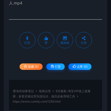
人.mp4
打赏
赞
微海报
分享
收藏 (0)
打赏
点赞 (
0
)
海存创客笔记
电商运营
8月最新-淘宝VIP线上直播
课：多套店铺运营实战玩法，做店必备营销工具
https://www.cunkbj.com/1259.html