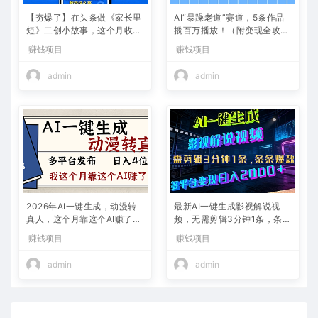
【夯爆了】在头条做《家长里
AI“暴躁老道”赛道，5条作品
短》二创小故事，这个月收益
揽百万播放！（附变现全攻
2w+
略）
赚钱项目
赚钱项目
admin
admin
2026年AI一键生成，动漫转
最新AI一键生成影视解说视
真人，这个月靠这个AI赚了2
频，无需剪辑3分钟1条，条条
W+
爆款，多平台变现日入2000
赚钱项目
赚钱项目
+
admin
admin