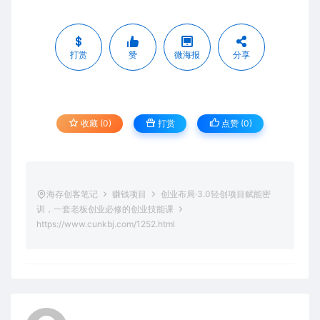
打赏
赞
微海报
分享
收藏 (0)
打赏
点赞 (
0
)
海存创客笔记
赚钱项目
创业布局·3.0轻创项目赋能密
训，一套老板创业必修的创业技能课
https://www.cunkbj.com/1252.html