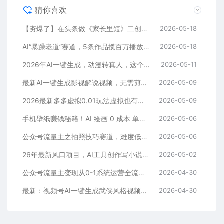
猜你喜欢
【夯爆了】在头条做《家长里短》二创小故事，这个月收益2w+
2026-05-18
AI“暴躁老道”赛道，5条作品揽百万播放！（附变现全攻略）
2026-05-18
2026年AI一键生成，动漫转真人，这个月靠这个AI赚了2W+
2026-05-11
最新AI一键生成影视解说视频，无需剪辑3分钟1条，条条爆款，多平台变现日入2000+
2026-05-09
2026最新多多虚拟0.01玩法虚拟也有新门路轻松日入2500!
2026-05-09
手机壁纸赚钱秘籍！AI 绘画 0 成本 单店狂销 3.8 万单
2026-05-06
公众号流量主之拍照技巧赛道，难度低+流量大，起号第一篇就爆了10w阅读！
2026-05-06
26年最新风口项目，AI工具创作写小说，轻松实现日入1000+
2026-05-02
公众号流量主变现从0-1系统运营全流程讲解！
2026-04-30
最新：视频号AI一键生成武侠风格视频，狂撸视频号分成收益，学完轻松日入1000+
2026-04-30