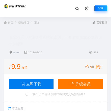
登录
首页
赚钱项目
正文
我要投稿
创业布局·3.0轻创项目赋能密训，一套老板创业必修的创
业技能课
admin
2022-09-20
464
9.9
VIP折扣
¥
金币
立即下载
升级会员
下载不了？请联系网站客服提交链接错误！
增值服务：