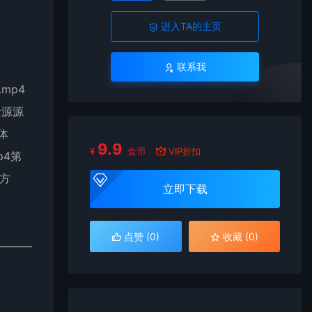
进入TA的主页
联系我
mp4
量源源
体
9.9
¥
金币
VIP折扣
p4第
地方
立即下载
点赞 (
0
)
收藏 (0)