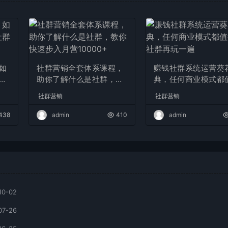
如
社群营销全套体系课程，
赚钱社群系统运营葵
社
助你了解什么是社群，教
典，任何商业模式都
盘）
你快速步入月营10000+
用社群再玩一遍
社群营销
社群营销
438
admin
410
admin
10-02
07-26