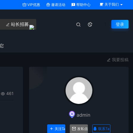
关于我们
VIP优惠
邀请活动
帮助中心
站长招募
登录
它
我要投稿
461
admin
联系Ta
关注Ta
发私信