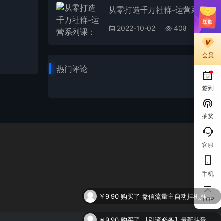
从零打造千万社群-运营系列课：全套运营方案，超多实战干货
2022-10-02
408
会员
热门评论
签到
抽奖
客服
手机
￥9.90
购买了
微信流量主自动挂机推广，轻松日入900+，简单易上手，做就有收益。
TOP
￥9.90
购买了
【引流必备】最新斗音全功能全自动引流脚本，解放双手自动引流精准粉