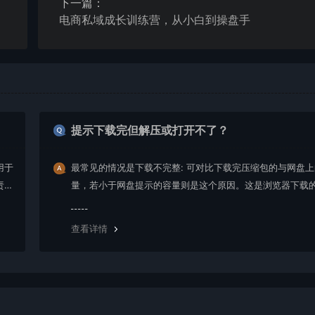
下一篇：
电商私域成长训练营，从小白到操盘手
提示下载完但解压或打开不了？
用于
最常见的情况是下载不完整: 可对比下载完压缩包的与网盘
责任
量，若小于网盘提示的容量则是这个原因。这是浏览器下载的
g，建议用百度网盘软件或迅雷下载。 若排除这种情况，可
资源底部留言，或 联络我们。
查看详情