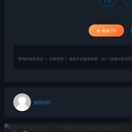
打赏
收藏 (0)
海存创客笔记
社群营销
操盘手必修系统课，从0-1搭建社群变现
admin