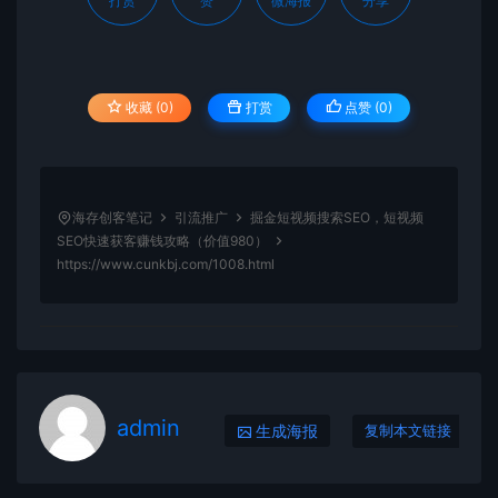
打赏
赞
微海报
分享
收藏 (0)
打赏
点赞 (
0
)
海存创客笔记
引流推广
掘金短视频搜索SEO，短视频
SEO快速获客赚钱攻略（价值980）
https://www.cunkbj.com/1008.html
admin
生成海报
复制本文链接