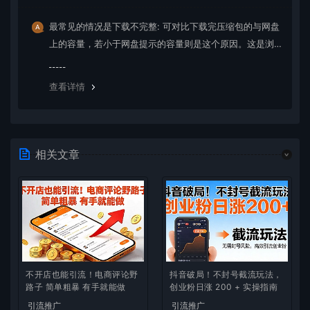
最常见的情况是下载不完整: 可对比下载完压缩包的与网盘
上的容量，若小于网盘提示的容量则是这个原因。这是浏
览器下载的bug，建议用百度网盘软件或迅雷下载。 若排
除这种情况，可在对应资源底部留言，或 联络我们。
查看详情
相关文章
不开店也能引流！电商评论野
抖音破局！不封号截流玩法，
路子 简单粗暴 有手就能做
创业粉日涨 200 + 实操指南
引流推广
引流推广