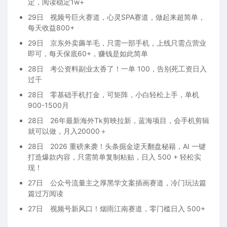
定，阅读稳定1w+
29日
视频号巨火赛道，心灵SPA赛道，做起来超简单，
每天收益800+
29日
京东外卖薅羊毛，只需一部手机，上线只需点营业
即可，每天保底60+，赚钱是如此简单
28日
考公资料副业太香了！一单 100，告别死工资日入
过千
28日
零基础手机打金，可矩阵，小白轻松上手，单机
900-1500月
28日
26年最新海外Tk剪映拉新，蓝海项目，会手机剪辑
就可以做，月入20000＋
28日
2026 重磅来袭！头条掘金逆天翻盘秘籍，AI 一键
打造爆款内容，只需简单复制粘贴，日入 500 + 轻松实
现！
27日
公众号流量主之厚黑学文案插画赛道，冷门玩法篇
篇过万阅读
27日
视频号新风口！烟雨江南赛道，零门槛日入 500+