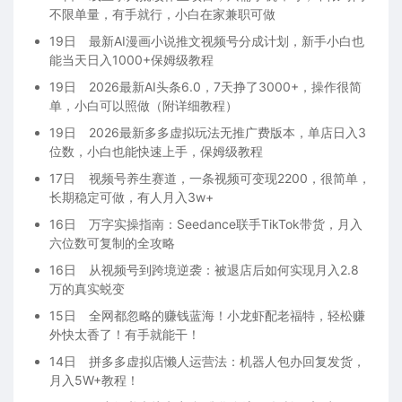
不限单量，有手就行，小白在家兼职可做
19日
最新AI漫画小说推文视频号分成计划，新手小白也
能当天日入1000+保姆级教程
19日
2026最新AI头条6.0，7天挣了3000+，操作很简
单，小白可以照做（附详细教程）
19日
2026最新多多虚拟玩法无推广费版本，单店日入3
位数，小白也能快速上手，保姆级教程
17日
视频号养生赛道，一条视频可变现2200，很简单，
长期稳定可做，有人月入3w+
16日
万字实操指南：Seedance联手TikTok带货，月入
六位数可复制的全攻略
16日
从视频号到跨境逆袭：被退店后如何实现月入2.8
万的真实蜕变
15日
全网都忽略的赚钱蓝海！小龙虾配老福特，轻松赚
外快太香了！有手就能干！
14日
拼多多虚拟店懒人运营法：机器人包办回复发货，
月入5W+教程！