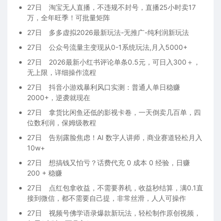
27日
淘宝无人直播，不违规不封号，直播25小时卖17
万，全年旺季！可批量矩阵
27日
多多虚拟2026最新玩法-无推广-纯利润新玩法
27日
公众号流量主变现从0-1系统玩法,月入5000+
27日
2026最新小红书评论单条0.5元，可日入300＋，
无上限，详细操作流程
27日
抖音小游戏暴利风口实测：普通人单日稳赚
2000+，逆袭就现在
27日
拿货比闲鱼还低的影视卡卷，一天倒卖几百单，四
位数利润，保姆级教程
27日
告别露脸焦虑！AI 数字人讲师，商业赛道轻松月入
10w+
27日
想搞钱又怕亏？话费代充 0 成本 0 经验，日赚
200 + 稳赚
27日
点红包拿收益，不需要养机，收益秒结算，满0.1直
接到微信，都不需要自己提，非常丝滑，人人可操作
27日
视频号佛学语录爆款新玩法，轻松制作原创视频，