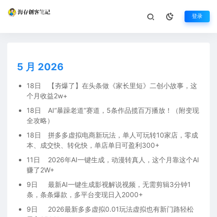
登录
资源存档
生活不止眼前的苟且，还有诗和远方
5 月 2026
18日
【夯爆了】在头条做《家长里短》二创小故事，这
个月收益2w+
18日
AI“暴躁老道”赛道，5条作品揽百万播放！（附变现
全攻略）
18日
拼多多虚拟电商新玩法，单人可玩转10家店，零成
本、成交快、转化快，单店单日可盈利300+
11日
2026年AI一键生成，动漫转真人，这个月靠这个AI
赚了2W+
9日
最新AI一键生成影视解说视频，无需剪辑3分钟1
条，条条爆款，多平台变现日入2000+
9日
2026最新多多虚拟0.01玩法虚拟也有新门路轻松