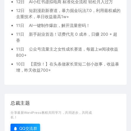
12日
AI小红书虚拟电商 标准化全流程 轻松月入过万
12日
短剧漫剧新赛道，暴力掘金玩法7.0，利用最权威的
去重技术，单日收益最高1w+
11日
AI一键制作爆款，解开流量密码！
11日
新手副业首选！话费代充 0 成本，日赚 200 + 超
香
11日
公众号流量主之女性成长赛道，每篇上w阅读收益
800+
10日
【震惊！】在头条做家长里短二创小故事，收益暴
增，昨天收益700+
总裁主题
分享最新WordPress教程共同学习，共同进步，共同成
长！
QQ交流群