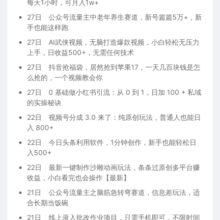
每天1小时，可月入1w+
27日
公众号流量主中老年养生赛道，新号篇篇5万+，新
手也能这样跑
27日
AI武侠视频，无脑打造爆款视频，小白轻松无压力
上手，日收益500+，无需任何技术
27日
抖音抢福袋，居然抢到苹果17，一天几百块钱是怎
么抢的，一个视频教会你
27日
0 基础做小红书引流：从 0 到 1，日加 100 + 私域
的实操秘诀
22日
视频号分成 3.0 来了：纯原创玩法，普通人也能日
入 800+
22日
今日头条利用软件，1分钟创作，新手也能轻松日
入500+
22日
最新一键制作沙雕动画玩法，条条过原创多平台赚
收益，小白看完也会操作【最新】
21日
公众号流量主之脑筋急转弯赛道，信息差玩法，适
合长期当饭碗
21日
线上录入批改作业项目，只需手机即可，不限时间