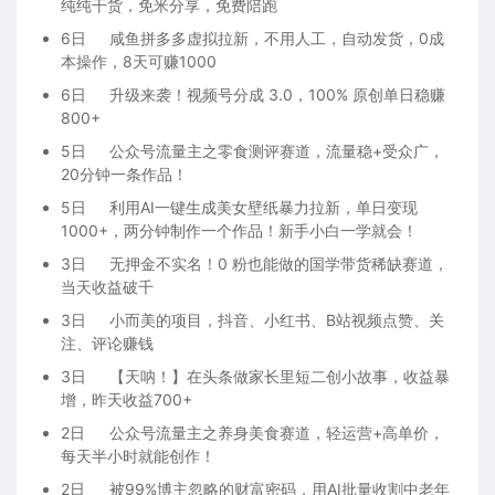
纯纯干货，免米分享，免费陪跑
6日
咸鱼拼多多虚拟拉新，不用人工，自动发货，0成
本操作，8天可赚1000
6日
升级来袭！视频号分成 3.0，100% 原创单日稳赚
800+
5日
公众号流量主之零食测评赛道，流量稳+受众广，
20分钟一条作品！
5日
利用AI一键生成美女壁纸暴力拉新，单日变现
1000+，两分钟制作一个作品！新手小白一学就会！
3日
无押金不实名！0 粉也能做的国学带货稀缺赛道，
当天收益破千
3日
小而美的项目，抖音、小红书、B站视频点赞、关
注、评论赚钱
3日
【天呐！】在头条做家长里短二创小故事，收益暴
增，昨天收益700+
2日
公众号流量主之养身美食赛道，轻运营+高单价，
每天半小时就能创作！
2日
被99%博主忽略的财富密码，用AI批量收割中老年