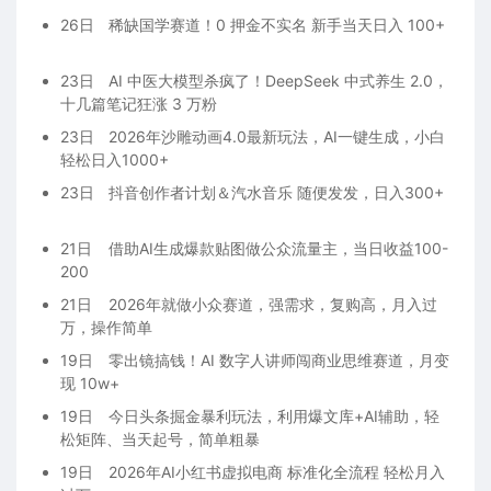
26日
稀缺国学赛道！0 押金不实名 新手当天日入 100+
23日
AI 中医大模型杀疯了！DeepSeek 中式养生 2.0，
十几篇笔记狂涨 3 万粉
23日
2026年沙雕动画4.0最新玩法，AI一键生成，小白
轻松日入1000+
23日
抖音创作者计划＆汽水音乐 随便发发，日入300+
21日
借助AI生成爆款贴图做公众流量主，当日收益100-
200
21日
2026年就做小众赛道，强需求，复购高，月入过
万，操作简单
19日
零出镜搞钱！AI 数字人讲师闯商业思维赛道，月变
现 10w+
19日
今日头条掘金暴利玩法，利用爆文库+AI辅助，轻
松矩阵、当天起号，简单粗暴
19日
2026年AI小红书虚拟电商 标准化全流程 轻松月入