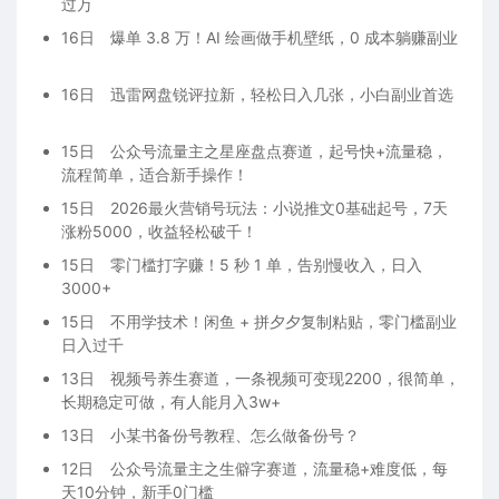
过万
16日
爆单 3.8 万！AI 绘画做手机壁纸，0 成本躺赚副业
16日
迅雷网盘锐评拉新，轻松日入几张，小白副业首选
15日
公众号流量主之星座盘点赛道，起号快+流量稳，
流程简单，适合新手操作！
15日
2026最火营销号玩法：小说推文0基础起号，7天
涨粉5000，收益轻松破千！
15日
零门槛打字赚！5 秒 1 单，告别慢收入，日入
3000+
15日
不用学技术！闲鱼 + 拼夕夕复制粘贴，零门槛副业
日入过千
13日
视频号养生赛道，一条视频可变现2200，很简单，
长期稳定可做，有人能月入3w+
13日
小某书备份号教程、怎么做备份号？
12日
公众号流量主之生僻字赛道，流量稳+难度低，每
天10分钟，新手0门槛