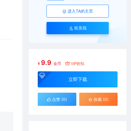
进入TA的主页
联系我
9.9
¥
金币
VIP折扣
立即下载
点赞 (
0
)
收藏 (0)