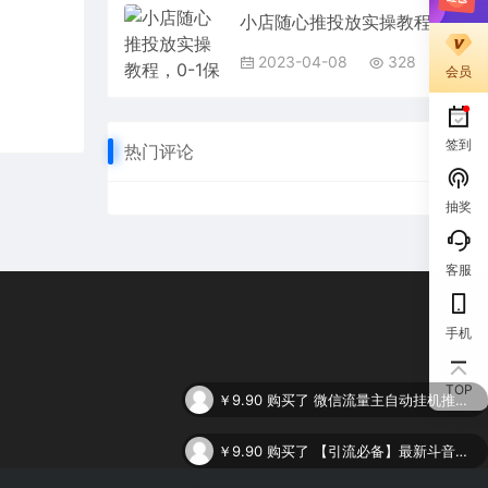
小店随心推投放实操教程，0-1保姆级投流操作方法，精准起店，生意即刻起飞
2023-04-08
328
会员
签到
热门评论
抽奖
客服
手机
￥9.90
购买了
微信流量主自动挂机推广，轻松日入900+，简单易上手，做就有收益。
TOP
￥9.90
购买了
【引流必备】最新斗音全功能全自动引流脚本，解放双手自动引流精准粉