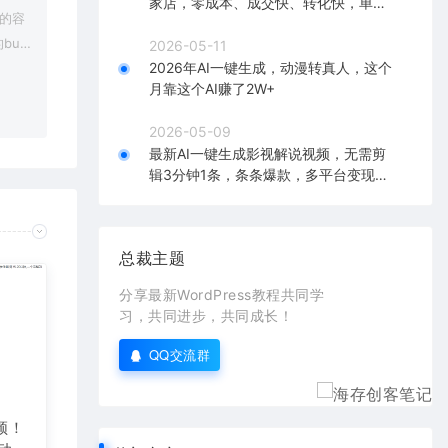
家店，零成本、成交快、转化快，单店
上的容
单日可盈利300+
bu
2026-05-11
2026年AI一键生成，动漫转真人，这个
在对应
月靠这个AI赚了2W+
2026-05-09
最新AI一键生成影视解说视频，无需剪
辑3分钟1条，条条爆款，多平台变现日
入2000+
总裁主题
分享最新WordPress教程共同学
习，共同进步，共同成长！
QQ交流群
频！