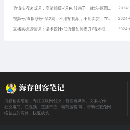
剪辑技巧速成课，高清拍摄+调色 转扇子，建筑-抠图精通，新手秒变剪辑专家
2024-
视频号/直播涨粉-第2期，不用拍视频，不用卖货，在直播间做菜，就可以搞钱
2024-
直播实操运营课：话术设计/低流量如何提升/话术框架/全场燃爆/非常干货
2024-
海存创客笔记，专注互联网创业，包括自媒体、文案写作、
社交电商、短视频、直播带货、电商运营 等，帮助您避免网
络创业的弯路，快速成长！