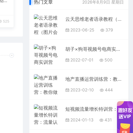
自动发
热门文章
2026年8月9日 星期日
云天思维老者语录教程（图片会说话）
525
2023-06-25
379
胡子×狗哥视频号电商实训营2.0，实测21天最高佣金61W
2022-07-01
500
地产直播运营训练营：教你做能变现的地产号（直播运营实操+投放+变现合集）
2023-02-10
444
短视频流量增长特训营：流量认知+数据认知+起号认知+产品认知（10节课）
2024-01-13
431