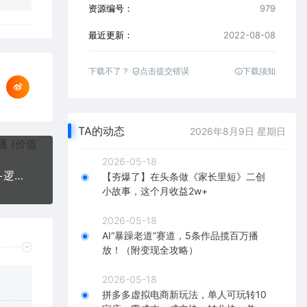
资源编号：
979
最近更新：
2022-08-08
下载不了？
点击提交错误
下载须知
TA的动态
2026年8月9日 星期日
2026-05-18
短视频运营思维课：账号定位+账号维护+使用工具+逻辑分析（10节课）
【夯爆了】在头条做《家长里短》二创
小故事，这个月收益2w+
2026-05-18
AI“暴躁老道”赛道，5条作品揽百万播
放！（附变现全攻略）
2026-05-18
拼多多虚拟电商新玩法，单人可玩转10