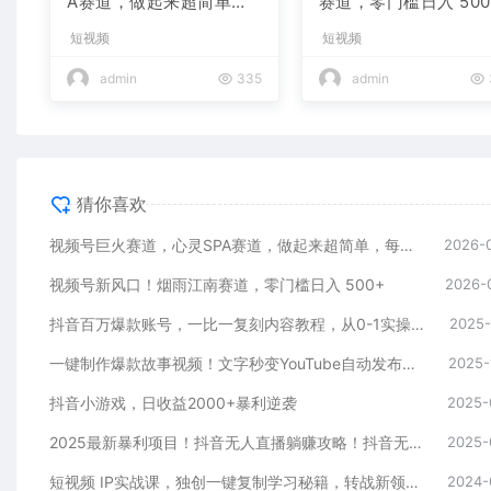
A赛道，做起来超简单，
赛道，零门槛日入 500
每天收益800+
短视频
短视频
admin
335
admin
猜你喜欢
视频号巨火赛道，心灵SPA赛道，做起来超简单，每天收益800+
2026-
视频号新风口！烟雨江南赛道，零门槛日入 500+
2026-
抖音百万爆款账号，一比一复刻内容教程，从0-1实操课，小白也能学会，复制爆款，月入10w+
2025-
一键制作爆款故事视频！文字秒变YouTube自动发布的傻瓜式教程
2025-
抖音小游戏，日收益2000+暴利逆袭
2025-
2025最新暴利项目！抖音无人直播躺赚攻略！抖音无人直播3.0玩法！0门槛…
2025-
短视频 IP实战课，独创一键复制学习秘籍，转战新领域，月赚五万轻松行
2024-