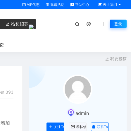
关于我们
VIP优惠
邀请活动
帮助中心
站长招募
登录
它
我要投稿
393
admin
货增加
联系Ta
关注Ta
发私信