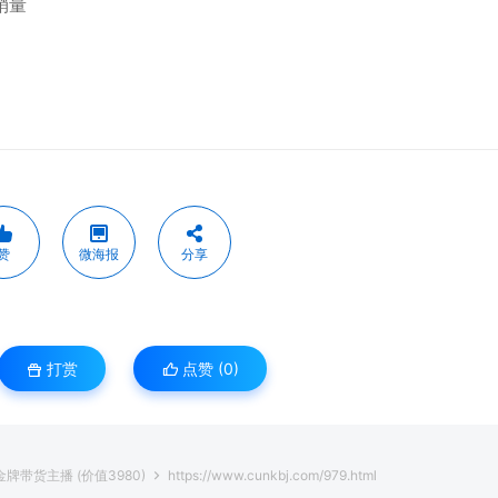
销量
赞
微海报
分享
打赏
点赞 (
0
)
带货主播 (价值3980)
https://www.cunkbj.com/979.html