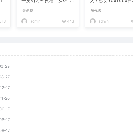
+
一复刻内容教程，从0-1
文字秒变YouTube
实操课，小白也能学会，
布的傻瓜式教程
短视频
短视频
复制爆款，月入10w+
313
admin
443
admin
03-29
03-27
12-17
11-20
06-17
06-17
08-17