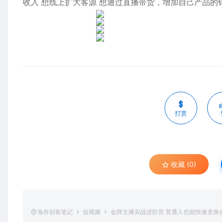
收入 想线上扩大客源 想通过直播带货，增加自己产品的
打赏
收藏 (0)
海存创客笔记
短视频
金牌主播实战进阶营 普通人也能快速变身金牌