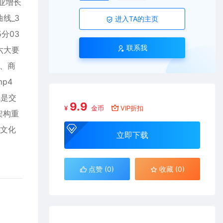
业增长
线_3
进入TA的主页
分03
联系我
六大要
8、商
p4
就是交
9.9
¥
金币
VIP折扣
-架构重
-文化
立即下载
点赞 (
0
)
收藏 (0)