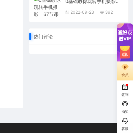
0基础教你玩转手机摄影：67节课手把手实操讲解，好学易懂
2022-09-23
392
热门评论
会员
签到
抽奖
客服