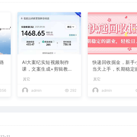
路
AI大案纪实短视频制作
快递回收掘金，新手
课，文案生成+剪辑教学
当天上手，长期稳定
+伙伴计划
业，轻松日入 2000+
其它
其它
356
admin
292
admin
12-11