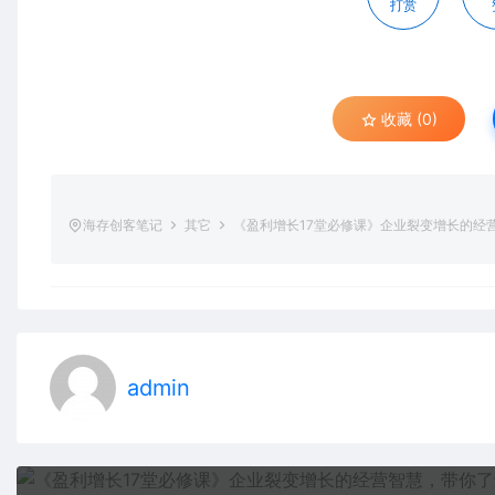
打赏
收藏 (0)
海存创客笔记
其它
《盈利增长17堂必修课》企业裂变增长的经
admin