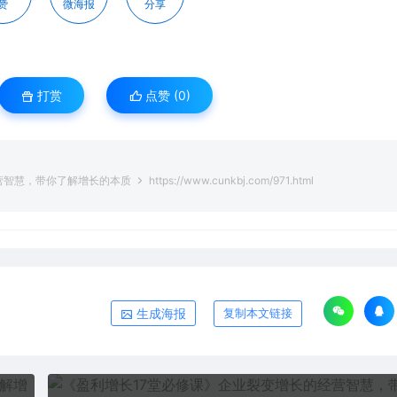
赞
微海报
分享
打赏
点赞 (
0
)
营智慧，带你了解增长的本质
https://www.cunkbj.com/971.html
生成海报
复制本文链接