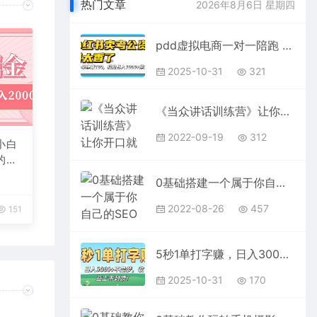
热门文章
2026年8月6日 星期四
pdd虚拟电商一对一陪跑 适合人群 上班族 宝妈 大学生
2025-10-31
321
《当众讲话训练营》让你开口就能说重点，50个场景模板+200个价值感提升金句
2022-09-19
312
小白
的副
0基础搭建一个属于你自己的SEO伪原创工具：适合自媒体人或站长(附源码源码)
2022-08-26
457
151
5秒1单打字赚，日入3000+不是梦，收益上不封顶！
2025-10-31
170