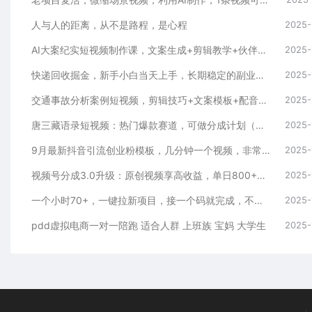
人与人的距离，从不是路程，是心程
2025-
AI大案纪实短视频制作课，文案生成+剪辑教学+伙伴计划
2025-
快递回收掘金，新手小白当天上手，长期稳定的副业，轻松日入 2000+
2025-
交通事故分析案例短视频，剪辑技巧+文案模板+配音教学
2025-
唐三藏语录短视频：热门爆款赛道，可做分成计划（视频+软件）
2025-
9月最新抖音引流创业粉模板，几分钟一个视频，非常暴力，小白直接可上手操作!
2025-
视频号分成3.0升级：原创视频享高收益，单日800+轻松实现
2025-
一个小时70+，一键拉新项目，接一个码就完成，不需要回传
2025-
pdd虚拟电商一对一陪跑 适合人群 上班族 宝妈 大学生
2025-