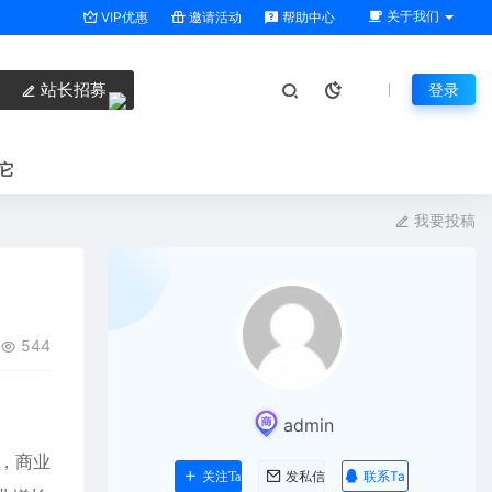
关于我们
VIP优惠
邀请活动
帮助中心
站长招募
登录
它
我要投稿
544
admin
，商业
联系Ta
关注Ta
发私信