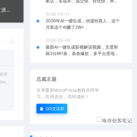
家店，零成本、成交快、转化快，单店
单日可盈利300+
美食投资企业网站搭建教学，做出自己的餐饮网站（源码+教程）
2026-05-11
2026年AI一键生成，动漫转真人，这个
月靠这个AI赚了2W+
2026-05-09
最新AI一键生成影视解说视频，无需剪
辑3分钟1条，条条爆款，多平台变现日
入2000+
上的容
总裁主题
bu
在对应
分享最新WordPress教程共同学
习，共同进步，共同成长！
QQ交流群