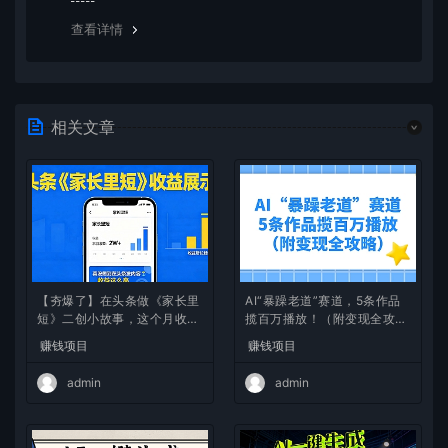
除这种情况，可在对应资源底部留言，或 联络我们。
查看详情
相关文章
【夯爆了】在头条做《家长里
AI“暴躁老道”赛道，5条作品
短》二创小故事，这个月收益
揽百万播放！（附变现全攻
2w+
略）
赚钱项目
赚钱项目
admin
admin