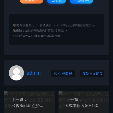
收藏 (0)
打赏
点赞 (
0
)
海存创客笔记
赚钱项目
2022听音乐赚钱的新方法 音
乐赚钱 app让你轻松赚钱1首歌=3美元
https://www.cunkbj.com/936.html
admin
生成海报
复制本文链接
上一篇：
下一篇：
出售Reddit点赞服务赚钱，适合新手的副业，每天躺赚200美元
0成本日入50-150可矩阵头条西瓜音乐号实战（视频教程+配套资料软件）