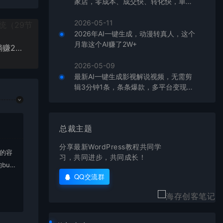
家店，零成本、成交快、转化快，单店
单日可盈利300+
2026-05-11
2026年AI一键生成，动漫转真人，这个
月靠这个AI赚了2W+
出售Reddit点赞服务赚钱，适合新手的副业，每天躺赚200美元
2026-05-09
最新AI一键生成影视解说视频，无需剪
辑3分钟1条，条条爆款，多平台变现日
入2000+
总裁主题
分享最新WordPress教程共同学
上的容
习，共同进步，共同成长！
bu
QQ交流群
在对应