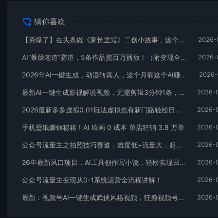
猜你喜欢
【夯爆了】在头条做《家长里短》二创小故事，这个月收益2w+
2026-
AI“暴躁老道”赛道，5条作品揽百万播放！（附变现全攻略）
2026-
2026年AI一键生成，动漫转真人，这个月靠这个AI赚了2W+
2026-
最新AI一键生成影视解说视频，无需剪辑3分钟1条，条条爆款，多平台变现日入2000+
2026-
2026最新多多虚拟0.01玩法虚拟也有新门路轻松日入2500!
2026-
手机壁纸赚钱秘籍！AI 绘画 0 成本 单店狂销 3.8 万单
2026-
公众号流量主之拍照技巧赛道，难度低+流量大，起号第一篇就爆了10w阅读！
2026-
26年最新风口项目，AI工具创作写小说，轻松实现日入1000+
2026-
公众号流量主变现从0-1系统运营全流程讲解！
2026-
最新：视频号AI一键生成武侠风格视频，狂撸视频号分成收益，学完轻松日入1000+
2026-