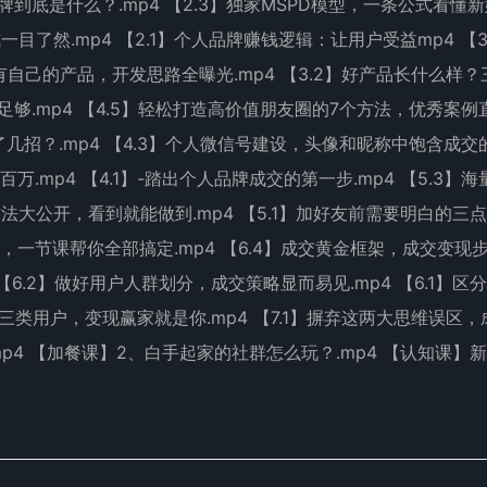
品牌到底是什么？.mp4 【2.3】独家MSPD模型，一条公式看懂
目了然.mp4 【2.1】个人品牌赚钱逻辑：让用户受益mp4 【3.
拥有自己的产品，开发思路全曝光.mp4 【3.2】好产品长什么样
就足够.mp4 【4.5】轻松打造高价值朋友圈的7个方法，优秀案例
中了几招？.mp4 【4.3】个人微信号建设，头像和昵称中饱含成交
万.mp4 【4.1】-踏出个人品牌成交的第一步.mp4 【5.3】
方法大公开，看到就能做到.mp4 【5.1】加好友前需要明白的三
题，一节课帮你全部搞定.mp4 【6.4】成交黄金框架，成交变现
 【6.2】做好用户人群划分，成交策略显而易见.mp4 【6.1】区
定三类用户，变现赢家就是你.mp4 【7.1】摒弃这两大思维误区
mp4 【加餐课】2、白手起家的社群怎么玩？.mp4 【认知课】