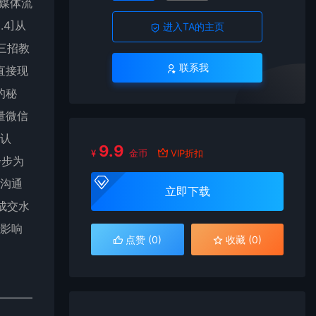
新媒体流
4]从
进入TA的主页
？三招教
联系我
直接现
的秘
海量微信
点认
9.9
¥
金币
VIP折扣
步步为
分沟通
立即下载
，成交水
新影响
点赞 (
0
)
收藏 (0)