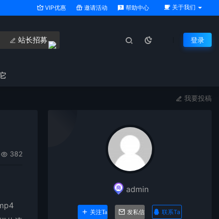
关于我们
VIP优惠
邀请活动
帮助中心
站长招募
登录
它
我要投稿
382
admin
mp4
联系Ta
关注Ta
发私信