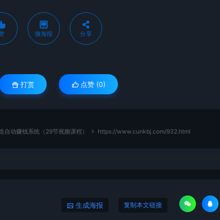
赞
微海报
分享
打赏
点赞 (
0
)
造自动赚钱系统（29节视频课程）
https://www.cunkbj.com/932.html
生成海报
复制本文链接