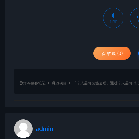
打赏
收藏 (0)
海存创客笔记
赚钱项目
「个人品牌技能变现」通过个人品牌-打
admin