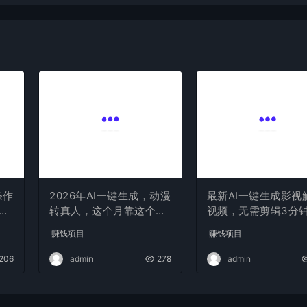
条作
2026年AI一键生成，动漫
最新AI一键生成影视
现
转真人，这个月靠这个AI
视频，无需剪辑3分钟
赚了2W+
条，条条爆款，多平
赚钱项目
赚钱项目
现日入2000+
206
admin
278
admin