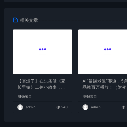
相关文章
【夯爆了】在头条做《家
AI“暴躁老道”赛道，5
长里短》二创小故事，这
品揽百万播放！（附变
个月收益2w+
全攻略）
赚钱项目
赚钱项目
admin
240
admin