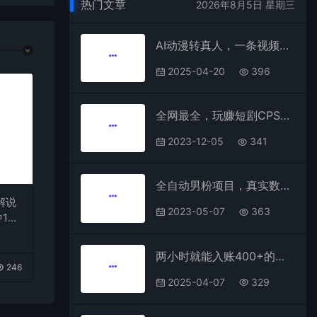
热门文章
2026年8月5日 星期三
AI动漫转真人，一条视频变现30000+
2025-04-20
396
全网最全，玩赚短剧CPS项目保姆级教程，小白日入1000+
2023-12-05
341
全自动男粉项目，真实数据，日入500+，附带掘金系统+详细搭建教程！
解说
2023-05-07
363
1
台变
两小时就能入账400+的项目，手把手教你制作可爱表情包
246
2025-04-07
329