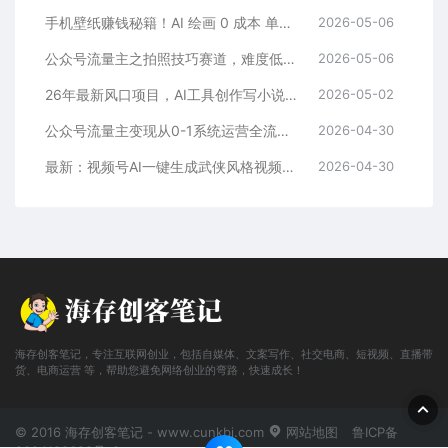
手机壁纸赚钱秘籍！AI 绘画 0 成本 单店狂销 3.8 万单
2026-05-06
公众号流量主之拍照技巧赛道，难度低+流量大，起号第一篇就爆了10w阅读！
2026-05-06
26年最新风口项目，AI工具创作写小说，轻松实现日入1000+
2026-05-02
公众号流量主变现从0-1系统运营全流程讲解！
2026-04-30
最新：视频号AI一键生成武侠风格视频，狂撸视频号分成收益，学完轻松日入1000+
2026-04-30
海存创客笔记，专注互联网创业，包括自媒体、文案写作、社交电商、短视频、直播带
货、电商运营 等，帮助您避免网络创业的弯路，快速成长！
© 2016 海存创客笔记 - www.cunkbj.com
网站地图
鲁ICP备