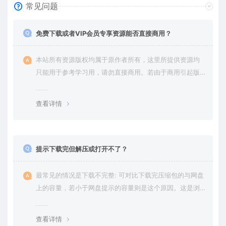
常见问题
免费下载或者VIP会员专享资源能否直接商用？
本站所有资源版权均属于原作者所有，这里所提供资源均
只能用于参考学习用，请勿直接商用。若由于商用引起版
权纠纷，一切责任均由使用者承担。更多说明请参考 VIP介
绍。
查看详情
提示下载完但解压或打开不了？
最常见的情况是下载不完整: 可对比下载完压缩包的与网盘
上的容量，若小于网盘提示的容量则是这个原因。这是浏
览器下载的bug，建议用百度网盘软件或迅雷下载。 若排
除这种情况，可在对应资源底部留言，或 联络我们。
查看详情