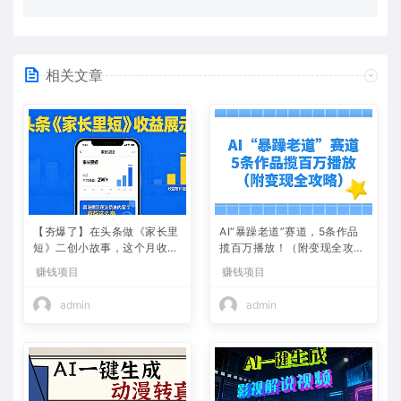
相关文章
【夯爆了】在头条做《家长里
AI“暴躁老道”赛道，5条作品
短》二创小故事，这个月收益
揽百万播放！（附变现全攻
2w+
略）
赚钱项目
赚钱项目
admin
admin