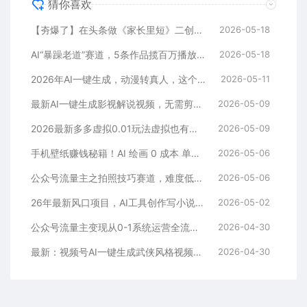
猜你喜欢
【夯爆了】在头条做《家长里短》二创小故事，这个月收益2w+
2026-05-18
AI“暴躁老道”赛道，5条作品揽百万播放！（附变现全攻略）
2026-05-18
2026年AI一键生成，动漫转真人，这个月靠这个AI赚了2W+
2026-05-11
最新AI一键生成影视解说视频，无需剪辑3分钟1条，条条爆款，多平台变现日入2000+
2026-05-09
2026最新多多虚拟0.01玩法虚拟也有新门路轻松日入2500!
2026-05-09
手机壁纸赚钱秘籍！AI 绘画 0 成本 单店狂销 3.8 万单
2026-05-06
公众号流量主之拍照技巧赛道，难度低+流量大，起号第一篇就爆了10w阅读！
2026-05-06
26年最新风口项目，AI工具创作写小说，轻松实现日入1000+
2026-05-02
公众号流量主变现从0-1系统运营全流程讲解！
2026-04-30
最新：视频号AI一键生成武侠风格视频，狂撸视频号分成收益，学完轻松日入1000+
2026-04-30