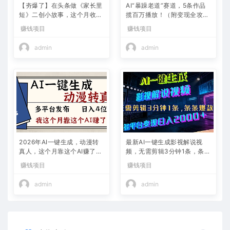
【夯爆了】在头条做《家长里
AI“暴躁老道”赛道，5条作品
短》二创小故事，这个月收益
揽百万播放！（附变现全攻
2w+
略）
赚钱项目
赚钱项目
admin
admin
2026年AI一键生成，动漫转
最新AI一键生成影视解说视
真人，这个月靠这个AI赚了2
频，无需剪辑3分钟1条，条条
W+
爆款，多平台变现日入2000
赚钱项目
赚钱项目
+
admin
admin