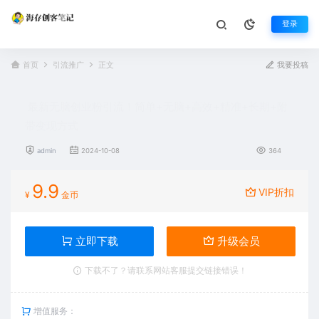
登录
首页
引流推广
正文
我要投稿
最新无脑创业粉引流！简单+无脑+高效+精准+长期+附
带变现方式
admin
2024-10-08
364
9.9
VIP折扣
¥
金币
立即下载
升级会员
下载不了？请联系网站客服提交链接错误！
增值服务：