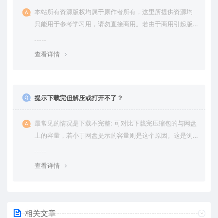
本站所有资源版权均属于原作者所有，这里所提供资源均
只能用于参考学习用，请勿直接商用。若由于商用引起版
权纠纷，一切责任均由使用者承担。更多说明请参考 VIP介
绍。
查看详情
提示下载完但解压或打开不了？
最常见的情况是下载不完整: 可对比下载完压缩包的与网盘
上的容量，若小于网盘提示的容量则是这个原因。这是浏
览器下载的bug，建议用百度网盘软件或迅雷下载。 若排
除这种情况，可在对应资源底部留言，或 联络我们。
查看详情
相关文章