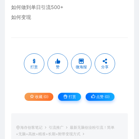
如何做到单日引流500+
如何变现
打赏
赞
微海报
分享
收藏 (0)
打赏
点赞 (
0
)
海存创客笔记
引流推广
最新无脑创业粉引流！简单
+无脑+高效+精准+长期+附带变现方式