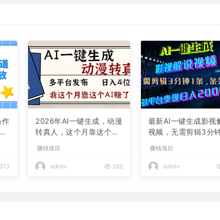
条作
2026年AI一键生成，动漫
最新AI一键生成影视
现
转真人，这个月靠这个AI
视频，无需剪辑3分钟
赚了2W+
条，条条爆款，多平
赚钱项目
赚钱项目
现日入2000+
213
admin
282
admin