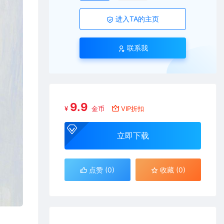
进入TA的主页
联系我
9.9
¥
金币
VIP折扣
立即下载
点赞 (
0
)
收藏 (0)