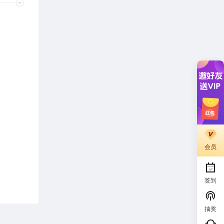
会员
签到
抽奖