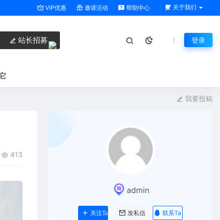
关于我们
VIP优惠
邀请活动
帮助中心
站长招募
登录
它
我要投稿
413
admin
联系Ta
关注Ta
发私信