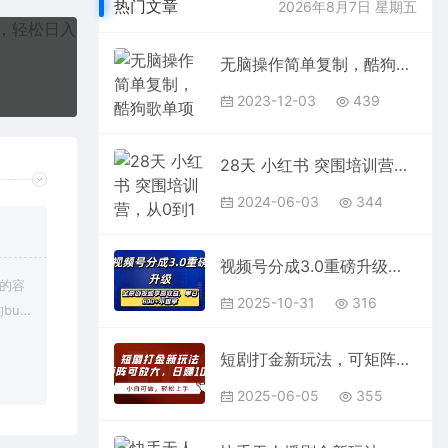
热门文章
2026年8月7日 星期五
无脑操作简单复制，酷狗歌单项目，月入2W＋，可放大
2023-12-03
439
28天 小红书 突围培训营，从0到1快速涨粉变现（17节课）
2024-06-03
344
视频号分成3.0重磅升级：全原创视频享高收益，单日800+不难拿
上的容
2025-10-31
316
bu
在对应
短剧打金新玩法，可矩阵可放大，日赚1000+
2025-06-05
355