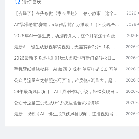
猜你喜欢
【夯爆了】在头条做《家长里短》二创小故事，这个月收益2w+
2026-
AI“暴躁老道”赛道，5条作品揽百万播放！（附变现全攻略）
2026-
2026年AI一键生成，动漫转真人，这个月靠这个AI赚了2W+
2026-
最新AI一键生成影视解说视频，无需剪辑3分钟1条，条条爆款，多平台变现日入2000+
2026-
2026最新多多虚拟0.01玩法虚拟也有新门路轻松日入2500!
2026-
手机壁纸赚钱秘籍！AI 绘画 0 成本 单店狂销 3.8 万单
2026-
公众号流量主之拍照技巧赛道，难度低+流量大，起号第一篇就爆了10w阅读！
2026-
26年最新风口项目，AI工具创作写小说，轻松实现日入1000+
2026-
公众号流量主变现从0-1系统运营全流程讲解！
2026-
最新：视频号AI一键生成武侠风格视频，狂撸视频号分成收益，学完轻松日入1000+
2026-