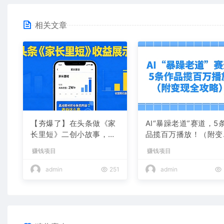
相关文章
【夯爆了】在头条做《家
AI“暴躁老道”赛道，5
长里短》二创小故事，这
品揽百万播放！（附变
个月收益2w+
全攻略）
赚钱项目
赚钱项目
admin
251
admin