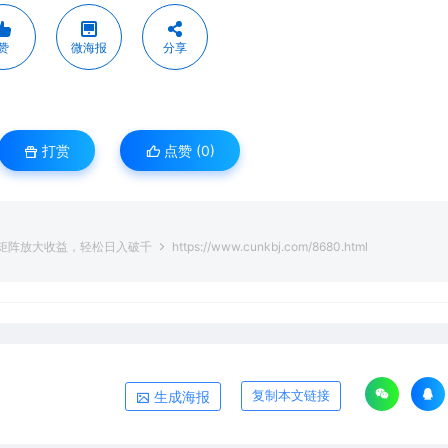
赞
微海报
分享
打赏
点赞 (
0
)
，可矩阵放大收益，轻松日入破千
https://www.cunkbj.com/8680.html
生成海报
复制本文链接