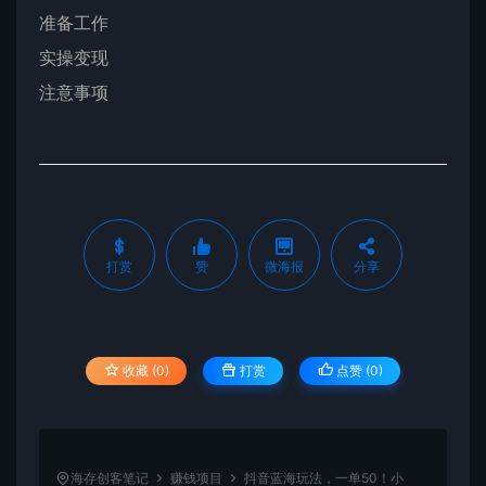
准备工作
实操变现
注意事项
打赏
赞
微海报
分享
收藏 (0)
打赏
点赞 (
0
)
海存创客笔记
赚钱项目
抖音蓝海玩法，一单50！小