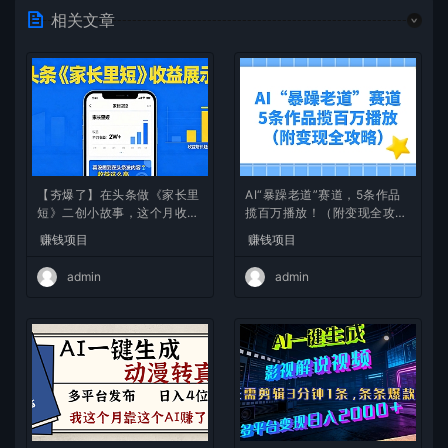
相关文章
【夯爆了】在头条做《家长里
AI“暴躁老道”赛道，5条作品
短》二创小故事，这个月收益
揽百万播放！（附变现全攻
2w+
略）
赚钱项目
赚钱项目
admin
admin