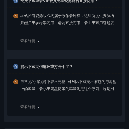
免费下载或者VIP会员专享资源能否直接商用？
本站所有资源版权均属于原作者所有，这里所提供资源均
只能用于参考学习用，请勿直接商用。若由于商用引起版
权纠纷，一切责任均由使用者承担。更多说明请参考 VIP介
绍。
查看详情
提示下载完但解压或打开不了？
最常见的情况是下载不完整: 可对比下载完压缩包的与网盘
上的容量，若小于网盘提示的容量则是这个原因。这是浏
览器下载的bug，建议用百度网盘软件或迅雷下载。 若排
除这种情况，可在对应资源底部留言，或 联络我们。
查看详情