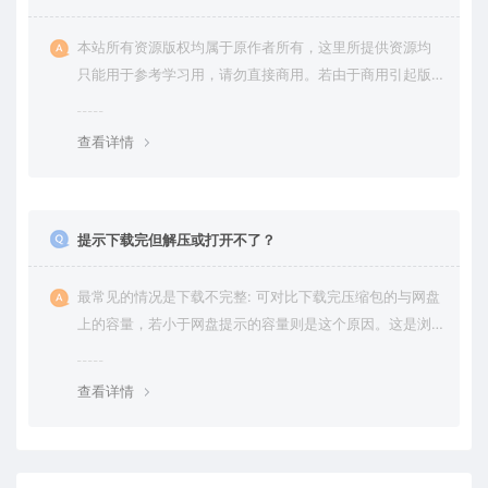
本站所有资源版权均属于原作者所有，这里所提供资源均
只能用于参考学习用，请勿直接商用。若由于商用引起版
权纠纷，一切责任均由使用者承担。更多说明请参考 VIP介
绍。
查看详情
提示下载完但解压或打开不了？
最常见的情况是下载不完整: 可对比下载完压缩包的与网盘
上的容量，若小于网盘提示的容量则是这个原因。这是浏
览器下载的bug，建议用百度网盘软件或迅雷下载。 若排
除这种情况，可在对应资源底部留言，或 联络我们。
查看详情