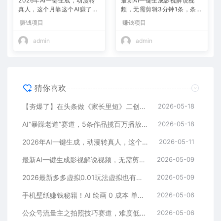
2026年AI一键生成，动漫转
最新AI一键生成影视解说视
真人，这个月靠这个AI赚了2
频，无需剪辑3分钟1条，条条
W+
爆款，多平台变现日入2000
赚钱项目
赚钱项目
+
admin
admin
猜你喜欢
【夯爆了】在头条做《家长里短》二创小故事，这个月收益2w+
2026-05-18
AI“暴躁老道”赛道，5条作品揽百万播放！（附变现全攻略）
2026-05-18
2026年AI一键生成，动漫转真人，这个月靠这个AI赚了2W+
2026-05-11
最新AI一键生成影视解说视频，无需剪辑3分钟1条，条条爆款，多平台变现日入2000+
2026-05-09
2026最新多多虚拟0.01玩法虚拟也有新门路轻松日入2500!
2026-05-09
手机壁纸赚钱秘籍！AI 绘画 0 成本 单店狂销 3.8 万单
2026-05-06
公众号流量主之拍照技巧赛道，难度低+流量大，起号第一篇就爆了10w阅读！
2026-05-06