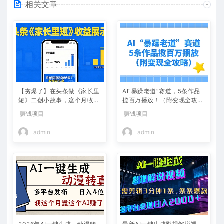
相关文章
【夯爆了】在头条做《家长里
AI“暴躁老道”赛道，5条作品
短》二创小故事，这个月收益
揽百万播放！（附变现全攻
2w+
略）
赚钱项目
赚钱项目
admin
admin