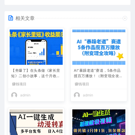
相关文章
【夯爆了】在头条做《家长里
AI“暴躁老道”赛道，5条作品
短》二创小故事，这个月收益
揽百万播放！（附变现全攻
2w+
略）
赚钱项目
赚钱项目
admin
admin