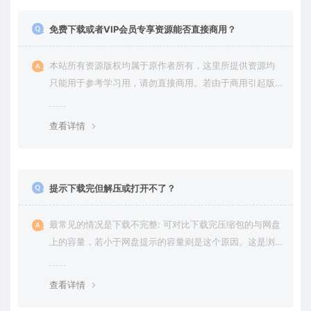
免费下载或者VIP会员专享资源能否直接商用？
本站所有资源版权均属于原作者所有，这里所提供资源均
只能用于参考学习用，请勿直接商用。若由于商用引起版
权纠纷，一切责任均由使用者承担。更多说明请参考 VIP介
绍。
查看详情
提示下载完但解压或打开不了？
最常见的情况是下载不完整: 可对比下载完压缩包的与网盘
上的容量，若小于网盘提示的容量则是这个原因。这是浏
览器下载的bug，建议用百度网盘软件或迅雷下载。 若排
除这种情况，可在对应资源底部留言，或 联络我们。
查看详情