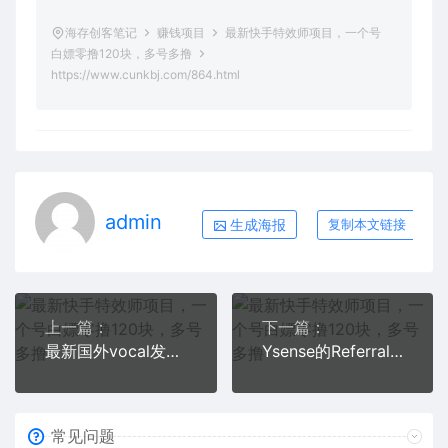
海存创客笔记
赚钱项目
最新快手特效师项目，一个号
白嫖零撸120块，多号多撸
https://www.cunkbj.com/864.html
admin
生成海报
复制本文链接
上一篇：
下一篇：
最新国外vocal发文撸美金项目，复制粘贴一篇文章一美金
Ysense的Referral在线调查CPA项目，可持续盈利月入5000+美元，适合新手
常见问题