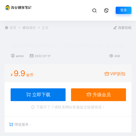
登录
首页
赚钱项目
正文
我要投稿
最新快手特效师项目，一个号白嫖零撸120块，多号多撸
admin
2022-07-17
458
9.9
VIP折扣
¥
金币
立即下载
升级会员
下载不了？请联系网站客服提交链接错误！
增值服务：