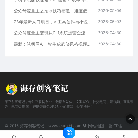
公众号流量主之拍照技巧赛道，难度低+流量大，起号第一篇就爆了10w阅读！
2026-05-06
26年最新风口项目，AI工具创作写小说，轻松实现日入1000+
2026-05-02
公众号流量主变现从0-1系统运营全流程讲解！
2026-04-30
最新：视频号AI一键生成武侠风格视频，狂撸视频号分成收益，学完轻松日入1000+
2026-04-30
海存创客笔记，专注互联网创业，包括自媒体、文案写作、社交电商、短视频、直播带
货、电商运营 等，帮助您避免网络创业的弯路，快速成长！
© 2016 海存创客笔记 - www.cunkbj.com
网站地图
鲁ICP备
2024108698号-2