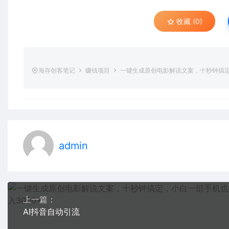
收藏 (0)
海存创客笔记
赚钱项目
一键生成原创电影解说文案，十秒钟搞定
admin
上一篇：
AI抖音自动引流