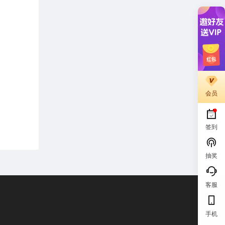
会员
签到
抽奖
客服
手机