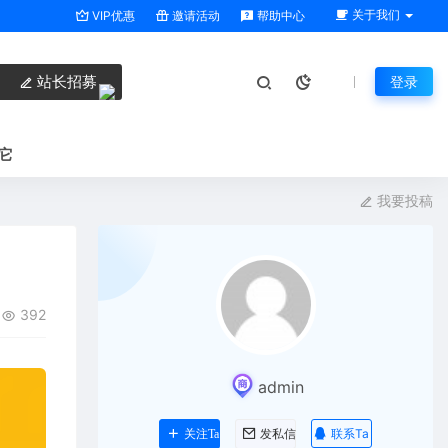
关于我们
VIP优惠
邀请活动
帮助中心
站长招募
登录
它
我要投稿
392
admin
联系Ta
关注Ta
发私信