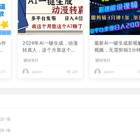
条作
2026年AI一键生成，动漫
最新AI一键生成影视
现
转真人，这个月靠这个AI
视频，无需剪辑3分钟
赚了2W+
条，条条爆款，多平
赚钱项目
赚钱项目
现日入2000+
211
admin
281
admin
05-18
05-18