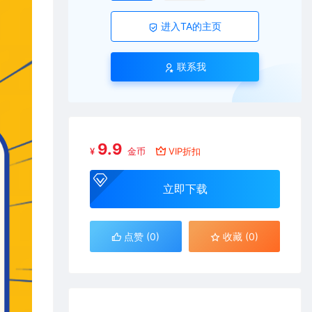
进入TA的主页
联系我
9.9
¥
金币
VIP折扣
立即下载
点赞 (
0
)
收藏 (0)