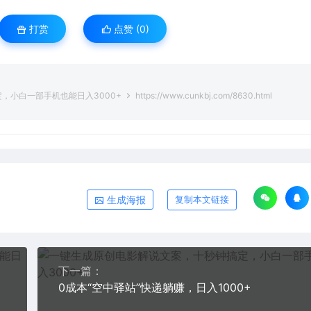
打赏
点赞 (
0
)
，小白一部手机也能日入3000+
https://www.cunkbj.com/8630.html
生成海报
复制本文链接
下一篇：
0成本“空中驿站”快递躺赚，日入1000+