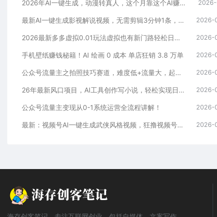
2026年AI一键生成，动漫转真人，这个月靠这个AI赚了2W+
2026-
最新AI一键生成影视解说视频，无需剪辑3分钟1条，条条爆款，多平台变现日入2000+
2026-
2026最新多多虚拟0.01玩法虚拟也有新门路轻松日入2500!
2026-
手机壁纸赚钱秘籍！AI 绘画 0 成本 单店狂销 3.8 万单
2026-
公众号流量主之拍照技巧赛道，难度低+流量大，起号第一篇就爆了10w阅读！
2026-
26年最新风口项目，AI工具创作写小说，轻松实现日入1000+
2026-
公众号流量主变现从0-1系统运营全流程讲解！
2026-
最新：视频号AI一键生成武侠风格视频，狂撸视频号分成收益，学完轻松日入1000+
2026-
海存创客笔记，专注互联网创业，包括自媒体、文案写作、