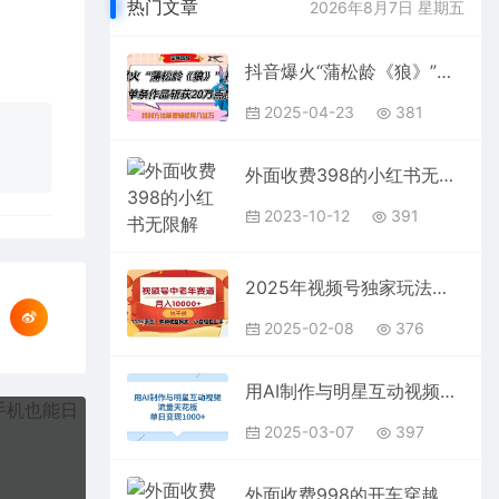
热门文章
2026年8月7日 星期五
抖音爆火“蒲松龄《狼》”实战拆解，仅6条作品涨粉24W,单条作品收获20万点赞，找对方法轻松起号月入过万
2025-04-23
381
外面收费398的小红书无限解封，代解封一单15—30
2023-10-12
391
2025年视频号独家玩法，老年养生赛道，无脑搬运爆款视频，日入2000+
2025-02-08
376
用AI制作与明星互动视频，流量天花板，单日变现1000+
2025-03-07
397
外面收费998的开车穿越无人直播玩法简单好入手纯纯就是捡米