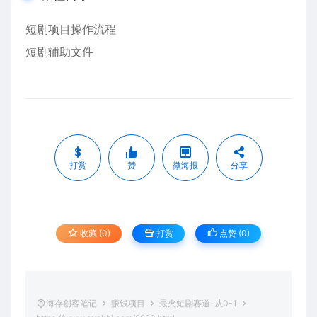
短剧项目操作流程
短剧辅助文件
打赏
赞
微海报
分享
收藏 (0)
打赏
点赞 (
0
)
海存创客笔记
赚钱项目
最火短剧赛道-从0-1