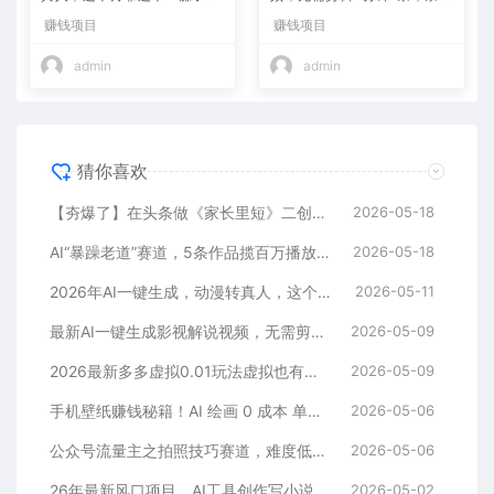
W+
爆款，多平台变现日入2000
赚钱项目
赚钱项目
+
admin
admin
猜你喜欢
【夯爆了】在头条做《家长里短》二创小故事，这个月收益2w+
2026-05-18
AI“暴躁老道”赛道，5条作品揽百万播放！（附变现全攻略）
2026-05-18
2026年AI一键生成，动漫转真人，这个月靠这个AI赚了2W+
2026-05-11
最新AI一键生成影视解说视频，无需剪辑3分钟1条，条条爆款，多平台变现日入2000+
2026-05-09
2026最新多多虚拟0.01玩法虚拟也有新门路轻松日入2500!
2026-05-09
手机壁纸赚钱秘籍！AI 绘画 0 成本 单店狂销 3.8 万单
2026-05-06
公众号流量主之拍照技巧赛道，难度低+流量大，起号第一篇就爆了10w阅读！
2026-05-06
26年最新风口项目，AI工具创作写小说，轻松实现日入1000+
2026-05-02