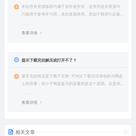
本站所有资源版权均属于原作者所有，这里所提供资源均
只能用于参考学习用，请勿直接商用。若由于商用引起版
权纠纷，一切责任均由使用者承担。更多说明请参考 VIP介
绍。
查看详情
提示下载完但解压或打开不了？
最常见的情况是下载不完整: 可对比下载完压缩包的与网盘
上的容量，若小于网盘提示的容量则是这个原因。这是浏
览器下载的bug，建议用百度网盘软件或迅雷下载。 若排
除这种情况，可在对应资源底部留言，或 联络我们。
查看详情
相关文章