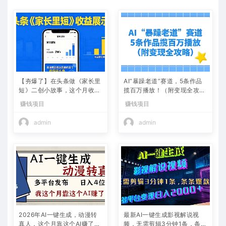
【夯爆了】在头条做《家长里
AI“暴躁老道”赛道，5条作品
短》二创小故事，这个月收益
揽百万播放！（附变现全攻
2w+
略）
赚钱项目
赚钱项目
admin
admin
2026年AI一键生成，动漫转
最新AI一键生成影视解说视
真人，这个月靠这个AI赚了2
频，无需剪辑3分钟1条，条条