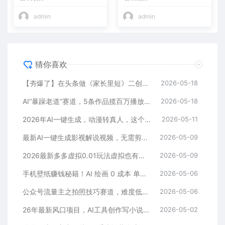
+
admin
admin
猜你喜欢
【夯爆了】在头条做《家长里短》二创小故事，这个月收益2w+
2026-05-18
AI“暴躁老道”赛道，5条作品揽百万播放！（附变现全攻略）
2026-05-18
2026年AI一键生成，动漫转真人，这个月靠这个AI赚了2W+
2026-05-11
最新AI一键生成影视解说视频，无需剪辑3分钟1条，条条爆款，多平台变现日入2000+
2026-05-09
2026最新多多虚拟0.01玩法虚拟也有新门路轻松日入2500!
2026-05-09
手机壁纸赚钱秘籍！AI 绘画 0 成本 单店狂销 3.8 万单
2026-05-06
公众号流量主之拍照技巧赛道，难度低+流量大，起号第一篇就爆了10w阅读！
2026-05-06
26年最新风口项目，AI工具创作写小说，轻松实现日入1000+
2026-05-02