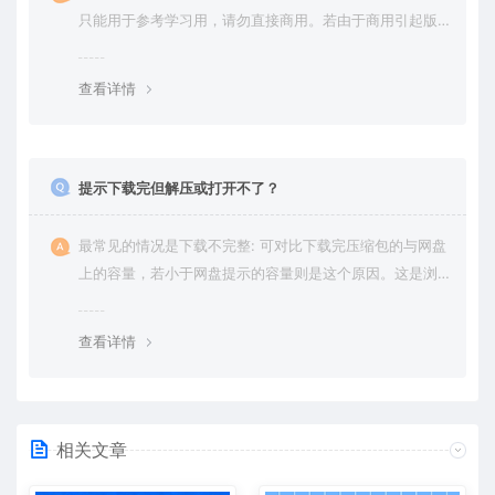
只能用于参考学习用，请勿直接商用。若由于商用引起版
权纠纷，一切责任均由使用者承担。更多说明请参考 VIP介
绍。
查看详情
提示下载完但解压或打开不了？
最常见的情况是下载不完整: 可对比下载完压缩包的与网盘
上的容量，若小于网盘提示的容量则是这个原因。这是浏
览器下载的bug，建议用百度网盘软件或迅雷下载。 若排
除这种情况，可在对应资源底部留言，或 联络我们。
查看详情
相关文章