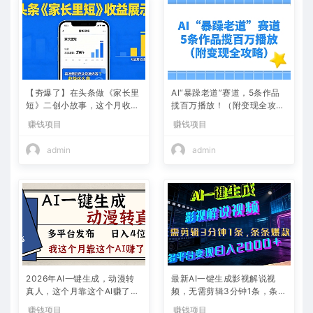
【夯爆了】在头条做《家长里
AI“暴躁老道”赛道，5条作品
短》二创小故事，这个月收益
揽百万播放！（附变现全攻
2w+
略）
赚钱项目
赚钱项目
admin
admin
2026年AI一键生成，动漫转
最新AI一键生成影视解说视
真人，这个月靠这个AI赚了2
频，无需剪辑3分钟1条，条条
W+
爆款，多平台变现日入2000
赚钱项目
赚钱项目