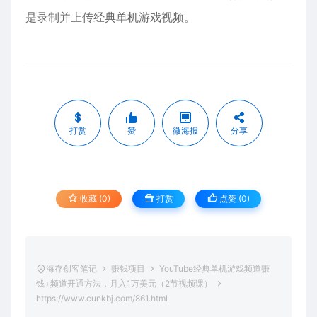
是录制并上传经典单机游戏视频。
打赏
赞
微海报
分享
收藏 (0)
打赏
点赞 (
0
)
海存创客笔记
赚钱项目
YouTube经典单机游戏频道赚
钱+频道开通方法，月入1万美元（2节视频课）
https://www.cunkbj.com/861.html