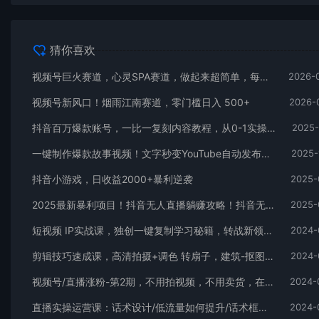
猜你喜欢
视频号巨火赛道，心灵SPA赛道，做起来超简单，每天收益800+
2026-
视频号新风口！烟雨江南赛道，零门槛日入 500+
2026-
抖音百万爆款账号，一比一复刻内容教程，从0-1实操课，小白也能学会，复制爆款，月入10w+
2025-
一键制作爆款故事视频！文字秒变YouTube自动发布的傻瓜式教程
2025-
抖音小游戏，日收益2000+暴利逆袭
2025-
2025最新暴利项目！抖音无人直播躺赚攻略！抖音无人直播3.0玩法！0门槛…
2025-
短视频 IP实战课，独创一键复制学习秘籍，转战新领域，月赚五万轻松行
2024-
剪辑技巧速成课，高清拍摄+调色 转扇子，建筑-抠图精通，新手秒变剪辑专家
2024-
视频号/直播涨粉-第2期，不用拍视频，不用卖货，在直播间做菜，就可以搞钱
2024-
直播实操运营课：话术设计/低流量如何提升/话术框架/全场燃爆/非常干货
2024-