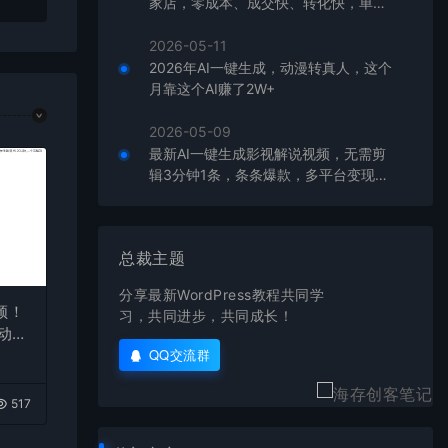
家店，零成本、成交快、转化快，单店
单日可盈利300+
2026-05-11
2026年AI一键生成，动漫转真人，这个
月靠这个AI赚了2W+
2026-05-09
最新AI一键生成影视解说视频，无需剪
辑3分钟1条，条条爆款，多平台变现日
入2000+
总裁主题
分享最新WordPress教程共同学
频！
习，共同进步，共同成长！
自动发
QQ交流群
517