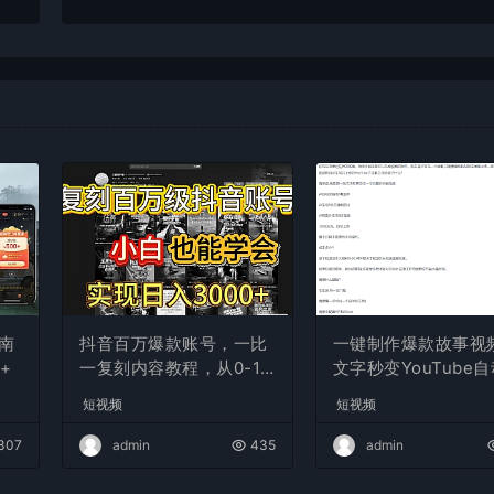
南
抖音百万爆款账号，一比
一键制作爆款故事视
+
一复刻内容教程，从0-1
文字秒变YouTube
实操课，小白也能学会，
布的傻瓜式教程
短视频
短视频
复制爆款，月入10w+
307
admin
435
admin