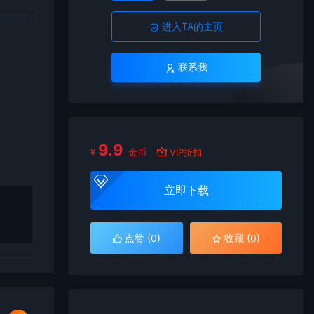
进入TA的主页
联系我
9.9
¥
金币
VIP折扣
立即下载
点赞 (
0
)
收藏 (0)