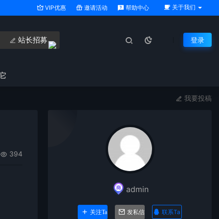
关于我们
VIP优惠
邀请活动
帮助中心
站长招募
登录
它
我要投稿
394
admin
联系Ta
关注Ta
发私信