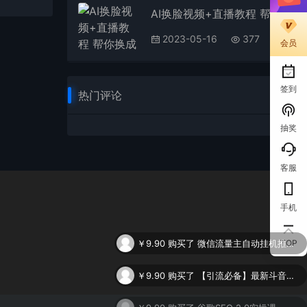
AI换脸视频+直播教程 帮你换成别人的模样还能实时直播撸钱 (教程+配套资料)
2023-05-16
377
会员
签到
热门评论
抽奖
客服
手机
￥9.90
购买了
微信流量主自动挂机推广，轻松日入900+，简单易上手，做就有收益。
TOP
￥9.90
购买了
【引流必备】最新斗音全功能全自动引流脚本，解放双手自动引流精准粉
￥9.90
购买了
谷歌SEO 2.0实操课，独立站询盘自由必备，基于2023谷歌最新算法录制（94节