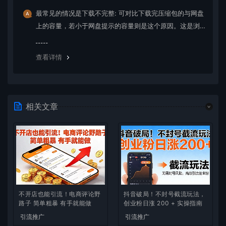
最常见的情况是下载不完整: 可对比下载完压缩包的与网盘
上的容量，若小于网盘提示的容量则是这个原因。这是浏
览器下载的bug，建议用百度网盘软件或迅雷下载。 若排
除这种情况，可在对应资源底部留言，或 联络我们。
查看详情
相关文章
不开店也能引流！电商评论野
抖音破局！不封号截流玩法，
路子 简单粗暴 有手就能做
创业粉日涨 200 + 实操指南
引流推广
引流推广