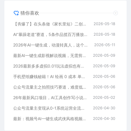
猜你喜欢
【夯爆了】在头条做《家长里短》二创小故事，这个月收益2w+
2026-05-18
AI“暴躁老道”赛道，5条作品揽百万播放！（附变现全攻略）
2026-05-18
2026年AI一键生成，动漫转真人，这个月靠这个AI赚了2W+
2026-05-11
最新AI一键生成影视解说视频，无需剪辑3分钟1条，条条爆款，多平台变现日入2000+
2026-05-09
2026最新多多虚拟0.01玩法虚拟也有新门路轻松日入2500!
2026-05-09
手机壁纸赚钱秘籍！AI 绘画 0 成本 单店狂销 3.8 万单
2026-05-06
公众号流量主之拍照技巧赛道，难度低+流量大，起号第一篇就爆了10w阅读！
2026-05-06
26年最新风口项目，AI工具创作写小说，轻松实现日入1000+
2026-05-02
公众号流量主变现从0-1系统运营全流程讲解！
2026-04-30
最新：视频号AI一键生成武侠风格视频，狂撸视频号分成收益，学完轻松日入1000+
2026-04-30