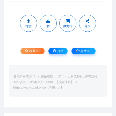
打赏
赞
微海报
分享
收藏 (0)
打赏
点赞 (
0
)
海存创客笔记
赚钱项目
新手小白只需5步，即可玩转
虚拟项目，0成本月入10000+【视频课程】
https://www.cunkbj.com/796.html