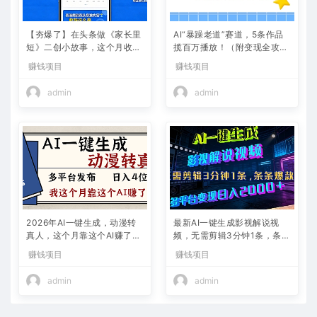
【夯爆了】在头条做《家长里
AI“暴躁老道”赛道，5条作品
短》二创小故事，这个月收益
揽百万播放！（附变现全攻
2w+
略）
赚钱项目
赚钱项目
admin
admin
2026年AI一键生成，动漫转
最新AI一键生成影视解说视
真人，这个月靠这个AI赚了2
频，无需剪辑3分钟1条，条条
W+
爆款，多平台变现日入2000
赚钱项目
赚钱项目
+
admin
admin