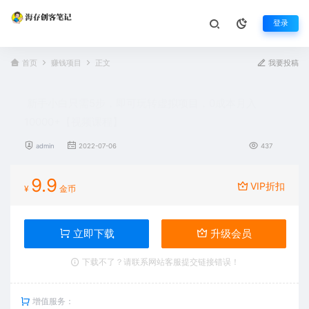
登录
首页
赚钱项目
正文
我要投稿
新手小白只需5步，即可玩转虚拟项目，0成本月入
10000+【视频课程】
admin
2022-07-06
437
9.9
VIP折扣
¥
金币
立即下载
升级会员
下载不了？请联系网站客服提交链接错误！
增值服务：