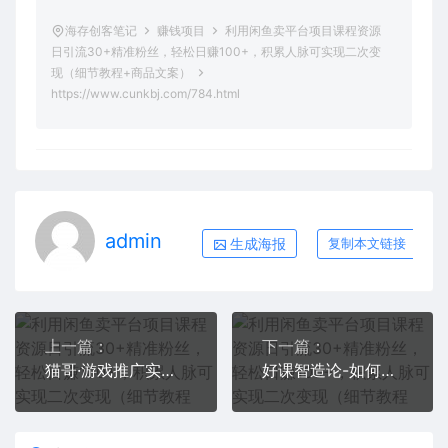
海存创客笔记
赚钱项目
利用闲鱼卖平台项目课程资源
日引流30+精准粉丝，轻松日赚100+，积累人脉可实现二次变
现（细节教程+商品文案）
https://www.cunkbj.com/784.html
admin
生成海报
复制本文链接
上一篇：
下一篇：
猫哥·游戏推广实战课程，单视频收益达6位数，从0到1成为优质游戏达人
好课智造论-如何做一门好课，从做课到知识IP的全盘实操