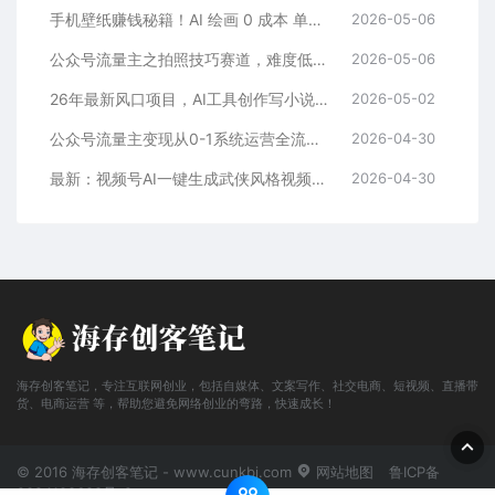
手机壁纸赚钱秘籍！AI 绘画 0 成本 单店狂销 3.8 万单
2026-05-06
公众号流量主之拍照技巧赛道，难度低+流量大，起号第一篇就爆了10w阅读！
2026-05-06
26年最新风口项目，AI工具创作写小说，轻松实现日入1000+
2026-05-02
公众号流量主变现从0-1系统运营全流程讲解！
2026-04-30
最新：视频号AI一键生成武侠风格视频，狂撸视频号分成收益，学完轻松日入1000+
2026-04-30
海存创客笔记，专注互联网创业，包括自媒体、文案写作、社交电商、短视频、直播带
货、电商运营 等，帮助您避免网络创业的弯路，快速成长！
© 2016 海存创客笔记 - www.cunkbj.com
网站地图
鲁ICP备
2024108698号-2