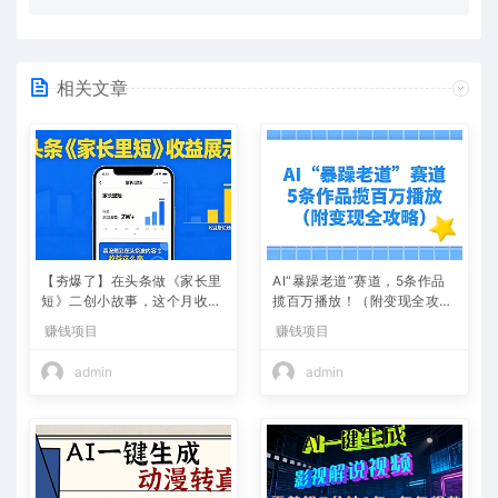
相关文章
【夯爆了】在头条做《家长里
AI“暴躁老道”赛道，5条作品
短》二创小故事，这个月收益
揽百万播放！（附变现全攻
2w+
略）
赚钱项目
赚钱项目
admin
admin