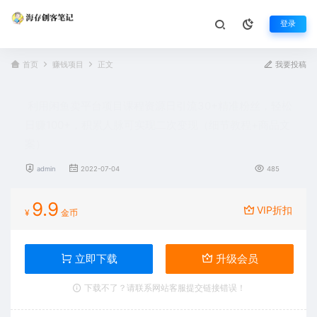
登录
首页
赚钱项目
正文
我要投稿
利用闲鱼卖平台项目课程资源日引流30+精准粉丝，轻松
日赚100+，积累人脉可实现二次变现（细节教程+商品文
案）
admin
2022-07-04
485
9.9
VIP折扣
¥
金币
立即下载
升级会员
下载不了？请联系网站客服提交链接错误！