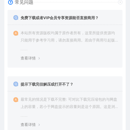
常见问题
免费下载或者VIP会员专享资源能否直接商用？
本站所有资源版权均属于原作者所有，这里所提供资源均
只能用于参考学习用，请勿直接商用。若由于商用引起版
权纠纷，一切责任均由使用者承担。更多说明请参考 VIP介
绍。
查看详情
提示下载完但解压或打开不了？
最常见的情况是下载不完整: 可对比下载完压缩包的与网盘
上的容量，若小于网盘提示的容量则是这个原因。这是浏
览器下载的bug，建议用百度网盘软件或迅雷下载。 若排
除这种情况，可在对应资源底部留言，或 联络我们。
查看详情