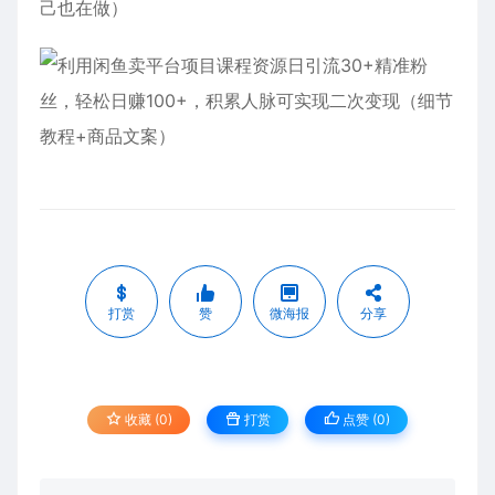
己也在做）
打赏
赞
微海报
分享
收藏 (0)
打赏
点赞 (
0
)