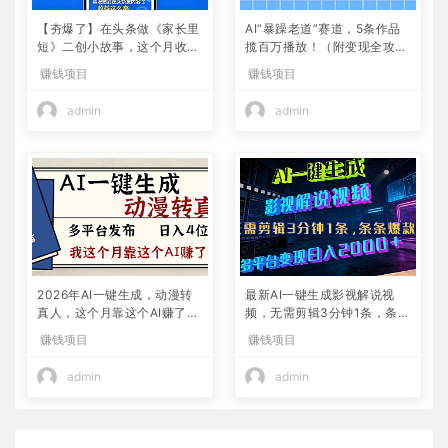
【夯爆了】在头条做《家长里
AI“暴躁老道”赛道，5条作品
短》二创小故事，这个月收益
揽百万播放！（附变现全攻
2w+
略）
赚钱项目
赚钱项目
admin
admin
2026年AI一键生成，动漫转
最新AI一键生成影视解说视
真人，这个月靠这个AI赚了2
频，无需剪辑3分钟1条，条条
W+
爆款，多平台变现日入2000
赚钱项目
赚钱项目
+
admin
admin