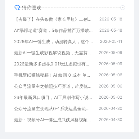
猜你喜欢
【夯爆了】在头条做《家长里短》二创小故事，这个月收益2w+
2026-05-18
AI“暴躁老道”赛道，5条作品揽百万播放！（附变现全攻略）
2026-05-18
2026年AI一键生成，动漫转真人，这个月靠这个AI赚了2W+
2026-05-11
最新AI一键生成影视解说视频，无需剪辑3分钟1条，条条爆款，多平台变现日入2000+
2026-05-09
2026最新多多虚拟0.01玩法虚拟也有新门路轻松日入2500!
2026-05-09
手机壁纸赚钱秘籍！AI 绘画 0 成本 单店狂销 3.8 万单
2026-05-06
公众号流量主之拍照技巧赛道，难度低+流量大，起号第一篇就爆了10w阅读！
2026-05-06
26年最新风口项目，AI工具创作写小说，轻松实现日入1000+
2026-05-02
公众号流量主变现从0-1系统运营全流程讲解！
2026-04-30
最新：视频号AI一键生成武侠风格视频，狂撸视频号分成收益，学完轻松日入1000+
2026-04-30