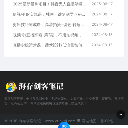
2025最新暴利项目！抖音无人直播躺赚攻略！抖音无人直播3.0玩法！0门槛…
2025-06-17
短视频 IP实战课，独创一键复制学习秘籍，转战新领域，月赚五万轻松行
2024-08-17
剪辑技巧速成课，高清拍摄+调色 转扇子，建筑-抠图精通，新手秒变剪辑专家
2024-08-17
视频号/直播涨粉-第2期，不用拍视频，不用卖货，在直播间做菜，就可以搞钱
2024-08-15
直播实操运营课：话术设计/低流量如何提升/话术框架/全场燃爆/非常干货
2024-08-15
海存创客笔记，专注互联网创业，包括自媒体、文案写作、社交电商、短视频、直播带
货、电商运营 等，帮助您避免网络创业的弯路，快速成长！
© 2016 海存创客笔记 - www.cunkbj.com
网站地图
鲁ICP备
2024108698号-2