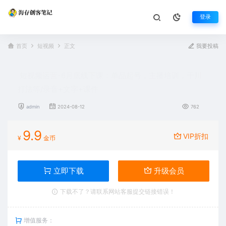
登录
首页
短视频
正文
我要投稿
短视频运营-6月底线下课：单品起号，主播培训，千川
打法等/录音+文字+课件
admin
2024-08-12
762
9.9
VIP折扣
¥
金币
立即下载
升级会员
下载不了？请联系网站客服提交链接错误！
增值服务：