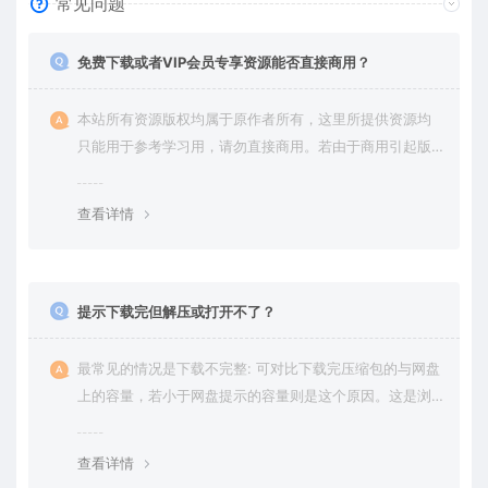
常见问题
免费下载或者VIP会员专享资源能否直接商用？
本站所有资源版权均属于原作者所有，这里所提供资源均
只能用于参考学习用，请勿直接商用。若由于商用引起版
权纠纷，一切责任均由使用者承担。更多说明请参考 VIP介
绍。
查看详情
提示下载完但解压或打开不了？
最常见的情况是下载不完整: 可对比下载完压缩包的与网盘
上的容量，若小于网盘提示的容量则是这个原因。这是浏
览器下载的bug，建议用百度网盘软件或迅雷下载。 若排
除这种情况，可在对应资源底部留言，或 联络我们。
查看详情