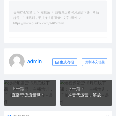
海存创客笔记
短视频
短视频运营-6月底线下课：单品
起号，主播培训，千川打法等/录音+文字+课件
https://www.cunkbj.com/7465.html
admin
生成海报
复制本文链接
上一篇：
下一篇：
直播带货流量班：起新号/专场/打榜/明星网红助播/月播千万gmv(8.4号更新)
抖音代运营，解放双手，坐等收租