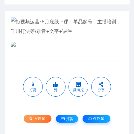
打赏
赞
微海报
分享
收藏 (0)
打赏
点赞 (
0
)