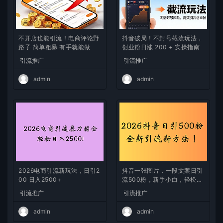
不开店也能引流！电商评论野
抖音破局！不封号截流玩法，
路子 简单粗暴 有手就能做
创业粉日涨 200 + 实操指南
引流推广
引流推广
admin
admin
2026电商引流新玩法，日引2
抖音一张图片，一段文案日引
00 日入2500+
流500粉，新手小白，轻松上
手
引流推广
引流推广
admin
admin