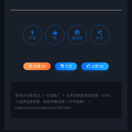
打赏
赞
微海报
分享
收藏 (0)
打赏
点赞 (
0
)
海存创客笔记
引流推广
无界营销思维转型课：1000
个品牌实操经验，助你销量倍增（20节视频）
https://www.cunkbj.com/745.html