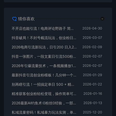
猜你喜欢
不开店也能引流！电商评论野路子 简单粗暴 有手就能做
2026-04-30
抖音破局！不封号截流玩法，创业粉日涨 200 + 实操指南
2026-03-07
2026电商引流新玩法，日引200 日入2500+
2026-02-09
抖音一张图片，一段文案日引流500粉，新手小白，轻松上手
2026-02-07
2026年引爆流量技术，一条视频播放100W＋，无脑发，小白轻松上手
2026-02-07
最新抖音引流创业粉模板！几分钟一个视频，非常暴力，小白直接可上手操作！
2026-01-29
别再瞎引流！一招搞定单日 500 + 精准粉，微信直接爆仓
2026-01-22
精准获客创业粉轻松变现，操作简单可放大，单日轻松3000+
2026-01-16
2026最新AI钓鱼术:0粉丝0经验，一部手机就能开启赚钱模式
2026-01-13
私域流量密码！私域暴力玩法实测，单日 500 + 精准粉直接加满
2025-12-20