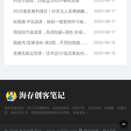
抖音小游戏，日收益2000+暴利逆袭
2025-06-17
2025最新暴利项目！抖音无人直播躺赚攻略！抖音无人直播3.0玩法！0门槛…
2025-06-17
短视频 IP实战课，独创一键复制学习秘籍，转战新领域，月赚五万轻松行
2024-08-17
剪辑技巧速成课，高清拍摄+调色 转扇子，建筑-抠图精通，新手秒变剪辑专家
2024-08-17
视频号/直播涨粉-第2期，不用拍视频，不用卖货，在直播间做菜，就可以搞钱
2024-08-15
直播实操运营课：话术设计/低流量如何提升/话术框架/全场燃爆/非常干货
2024-08-15
海存创客笔记，专注互联网创业，包括自媒体、文案写作、社交电商、短视频、直播带
货、电商运营 等，帮助您避免网络创业的弯路，快速成长！
© 2016 海存创客笔记 - www.cunkbj.com
网站地图
鲁ICP备