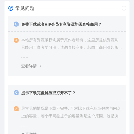
常见问题
免费下载或者VIP会员专享资源能否直接商用？
本站所有资源版权均属于原作者所有，这里所提供资源均
只能用于参考学习用，请勿直接商用。若由于商用引起版
权纠纷，一切责任均由使用者承担。更多说明请参考 VIP介
绍。
查看详情
提示下载完但解压或打开不了？
最常见的情况是下载不完整: 可对比下载完压缩包的与网盘
上的容量，若小于网盘提示的容量则是这个原因。这是浏
览器下载的bug，建议用百度网盘软件或迅雷下载。 若排
除这种情况，可在对应资源底部留言，或 联络我们。