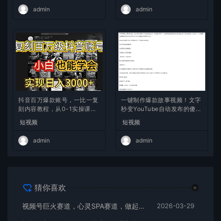
admin
admin
抖音百万爆款账号，一比一复
一键制作爆款故事视频！文字
刻内容教程，从0-1实操课，
秒变YouTube自动发布的傻瓜
小白也能学会，复制爆款，月
式教程
短视频
短视频
入10w+
admin
admin
猜你喜欢
视频号巨火赛道，心灵SPA赛道，做起来超简单，每天收益800+
2026-03-29