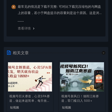
最常见的情况是下载不完整: 可对比下载完压缩包的与网盘
上的容量，若小于网盘提示的容量则是这个原因。这是浏
览器下载的bug，建议用百度网盘软件或迅雷下载。 若排
除这种情况，可在对应资源底部留言，或 联络我们。
查看详情
相关文章
视频号巨火赛道，心灵SPA赛
视频号新风口！烟雨江南赛
道，做起来超简单，每天收益
道，零门槛日入 500+
800+
短视频
短视频