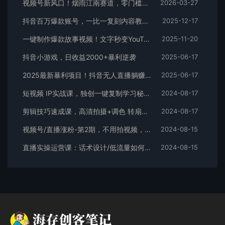
视频号新风口！烟雨江南赛道，零门槛日入 500+
2026-03-27
抖音百万爆款账号，一比一复刻内容教程，从0-1实操课，小白也能学会，复制爆款，月入10w+
2025-12-17
一键制作爆款故事视频！文字秒变YouTube自动发布的傻瓜式教程
2025-11-20
抖音小游戏，日收益2000+暴利逆袭
2025-06-17
2025最新暴利项目！抖音无人直播躺赚攻略！抖音无人直播3.0玩法！0门槛…
2025-06-17
短视频 IP实战课，独创一键复制学习秘籍，转战新领域，月赚五万轻松行
2024-08-17
剪辑技巧速成课，高清拍摄+调色 转扇子，建筑-抠图精通，新手秒变剪辑专家
2024-08-17
视频号/直播涨粉-第2期，不用拍视频，不用卖货，在直播间做菜，就可以搞钱
2024-08-15
直播实操运营课：话术设计/低流量如何提升/话术框架/全场燃爆/非常干货
2024-08-15