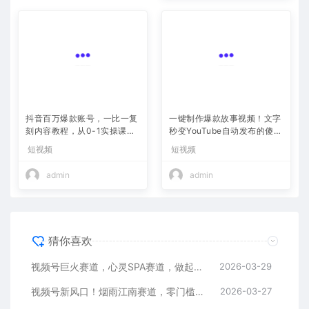
抖音百万爆款账号，一比一复
一键制作爆款故事视频！文字
刻内容教程，从0-1实操课，
秒变YouTube自动发布的傻瓜
小白也能学会，复制爆款，月
式教程
短视频
短视频
入10w+
admin
admin
猜你喜欢
视频号巨火赛道，心灵SPA赛道，做起来超简单，每天收益800+
2026-03-29
视频号新风口！烟雨江南赛道，零门槛日入 500+
2026-03-27
抖音百万爆款账号，一比一复刻内容教程，从0-1实操课，小白也能学会，复制爆款，月入10w+
2025-12-17