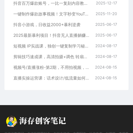
一键制作爆款故事视频！文字秒变YouTube自动发布的傻瓜式教程
2025-11-20
抖音小游戏，日收益2000+暴利逆袭
2025-06-17
2025最新暴利项目！抖音无人直播躺赚攻略！抖音无人直播3.0玩法！0门槛…
2025-06-17
短视频 IP实战课，独创一键复制学习秘籍，转战新领域，月赚五万轻松行
2024-08-17
剪辑技巧速成课，高清拍摄+调色 转扇子，建筑-抠图精通，新手秒变剪辑专家
2024-08-17
视频号/直播涨粉-第2期，不用拍视频，不用卖货，在直播间做菜，就可以搞钱
2024-08-15
直播实操运营课：话术设计/低流量如何提升/话术框架/全场燃爆/非常干货
2024-08-15
海存创客笔记，专注互联网创业，包括自媒体、文案写作、社交电商、短视频、直播带