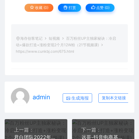
收藏 (0)
打赏
点赞 (
0
)
海存创客笔记
短视频
百万粉丝UP主独家秘诀：冷启
动+爆款打造+涨粉变现2个月12W粉（21节视频课)
https://www.cunkbj.com/675.html
admin
生成海报
复制本文链接
上一篇：
下一篇：
君白团队2022年最新抖音项目课程，抖音书单号+抖音影视剪辑解说
远哥-抖音电商基础实操课，真正带你搞懂抖音直播带货底层逻辑和方法