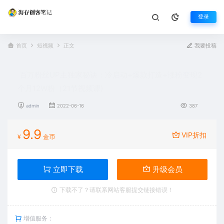
登录
首页
短视频
正文
我要投稿
百万粉丝UP主独家秘诀：冷启动+爆款打造+涨粉变现2
个月12W粉（21节视频课)
admin
2022-06-16
387
9.9
VIP折扣
¥
金币
立即下载
升级会员
下载不了？请联系网站客服提交链接错误！
增值服务：