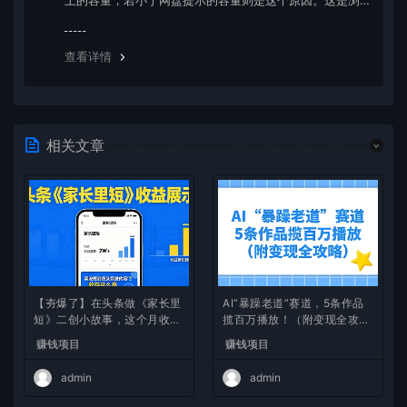
上的容量，若小于网盘提示的容量则是这个原因。这是浏
览器下载的bug，建议用百度网盘软件或迅雷下载。 若排
除这种情况，可在对应资源底部留言，或 联络我们。
查看详情
相关文章
【夯爆了】在头条做《家长里
AI“暴躁老道”赛道，5条作品
短》二创小故事，这个月收益
揽百万播放！（附变现全攻
2w+
略）
赚钱项目
赚钱项目
admin
admin