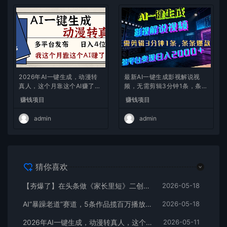
2026年AI一键生成，动漫转
最新AI一键生成影视解说视
真人，这个月靠这个AI赚了2
频，无需剪辑3分钟1条，条条
W+
爆款，多平台变现日入2000
赚钱项目
赚钱项目
+
admin
admin
猜你喜欢
【夯爆了】在头条做《家长里短》二创小故事，这个月收益2w+
2026-05-18
AI“暴躁老道”赛道，5条作品揽百万播放！（附变现全攻略）
2026-05-18
2026年AI一键生成，动漫转真人，这个月靠这个AI赚了2W+
2026-05-11