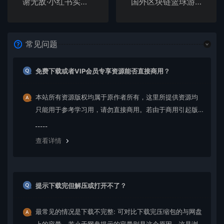
谢无敌·小红书实战营3.0，无敌带你打造小红书提款机 价值7999元
国外区块链篮球游戏项目，前期加入秒回本，被动收益日0.75%，撸数万美金
常见问题
免费下载或者VIP会员专享资源能否直接商用？
本站所有资源版权均属于原作者所有，这里所提供资源均
只能用于参考学习用，请勿直接商用。若由于商用引起版
权纠纷，一切责任均由使用者承担。更多说明请参考 VIP介
绍。
查看详情
提示下载完但解压或打开不了？
最常见的情况是下载不完整: 可对比下载完压缩包的与网盘