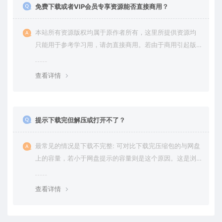
免费下载或者VIP会员专享资源能否直接商用？
本站所有资源版权均属于原作者所有，这里所提供资源均
只能用于参考学习用，请勿直接商用。若由于商用引起版
权纠纷，一切责任均由使用者承担。更多说明请参考 VIP介
绍。
查看详情
提示下载完但解压或打开不了？
最常见的情况是下载不完整: 可对比下载完压缩包的与网盘
上的容量，若小于网盘提示的容量则是这个原因。这是浏
览器下载的bug，建议用百度网盘软件或迅雷下载。 若排
除这种情况，可在对应资源底部留言，或 联络我们。
查看详情