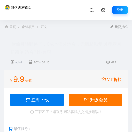
登录
首页
赚钱项目
正文
我要投稿
偷偷赚钱野路子，0成本海外淘金，无脑粘贴复制 稳定且
超简单 适合副业兼职
admin
2024-04-18
422
9.9
VIP折扣
¥
金币
立即下载
升级会员
下载不了？请联系网站客服提交链接错误！
增值服务：