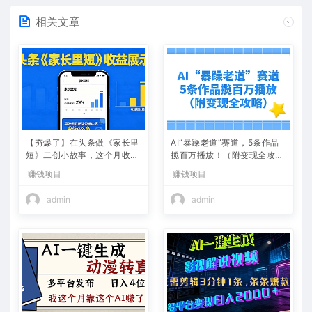
相关文章
【夯爆了】在头条做《家长里
AI“暴躁老道”赛道，5条作品
短》二创小故事，这个月收益
揽百万播放！（附变现全攻
2w+
略）
赚钱项目
赚钱项目
admin
admin