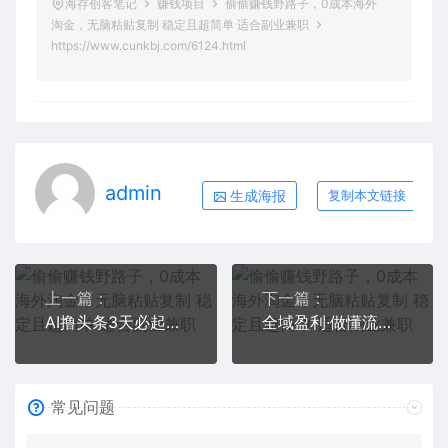
海存创客笔记
赚钱项目
偷偷赚钱野路子，0成本海外
淘金，无脑粘贴复制 稳定且超简单 适合副业兼职
https://www.cunkbj.com/6124.html
admin
生成海报
复制本文链接
上一篇：
下一篇：
AI撸头条3天必起号，无脑操作3分钟1条，复制粘贴快速月入2W+
全域盈利·做懂流量的操盘手，打通公域引流+私域强变现，约9个小时线下课
常见问题