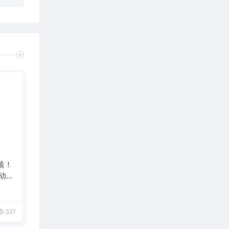
频！
自动发
521