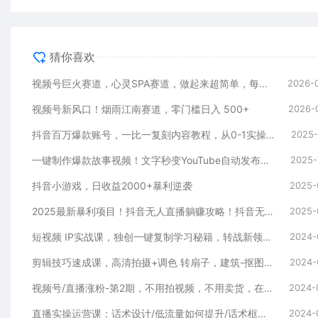
猜你喜欢
视频号巨火赛道，心灵SPA赛道，做起来超简单，每天收益800+
2026-
视频号新风口！烟雨江南赛道，零门槛日入 500+
2026-
抖音百万爆款账号，一比一复刻内容教程，从0-1实操课，小白也能学会，复制爆款，月入10w+
2025-
一键制作爆款故事视频！文字秒变YouTube自动发布的傻瓜式教程
2025-
抖音小游戏，日收益2000+暴利逆袭
2025-
2025最新暴利项目！抖音无人直播躺赚攻略！抖音无人直播3.0玩法！0门槛…
2025-
短视频 IP实战课，独创一键复制学习秘籍，转战新领域，月赚五万轻松行
2024-
剪辑技巧速成课，高清拍摄+调色 转扇子，建筑-抠图精通，新手秒变剪辑专家
2024-
视频号/直播涨粉-第2期，不用拍视频，不用卖货，在直播间做菜，就可以搞钱
2024-
直播实操运营课：话术设计/低流量如何提升/话术框架/全场燃爆/非常干货
2024-