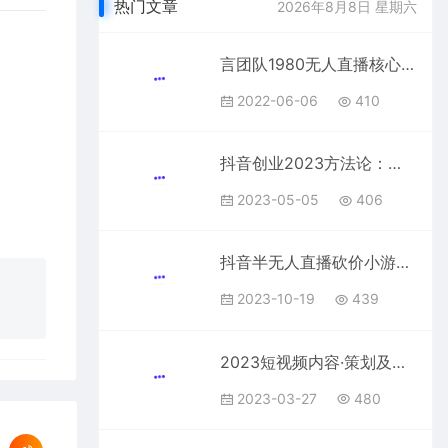
热门文章
2026年8月8日 星期六
言团队1980无人直播核心教程：起号+搭建+软件工具+插件+素材+话术等等
2022-06-06
410
抖音创业2023方法论：抖音创业商业认知大课，一站式学会在抖音上做生意
2023-05-05
406
抖音半无人直播砍价小游戏，挂载游戏小手柄， 适合宝妈 学生 上班族
2023-10-19
439
2023短视频内容·策划及账号细节讲解，助你打造·爆款内容
2023-03-27
480