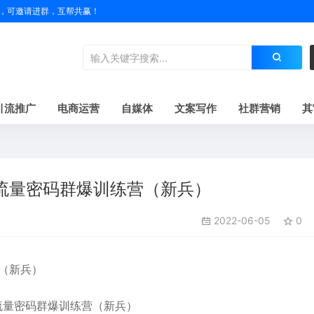
户名，可邀请进群，互帮共赢！
引流推广
电商运营
自媒体
文案写作
社群营销
其
音流量密码群爆训练营（新兵）
2022-06-05
0
营（新兵）