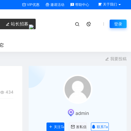
关于我们
VIP优惠
邀请活动
帮助中心
站长招募
登录
它
我要投稿
434
admin
联系Ta
关注Ta
发私信