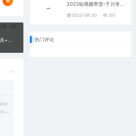
2023短视频带货-千川专业投放课，精细化专业投放，计划纠正，提升ROI
2023-08-30
351
热门评论
言团队1980无人直播核心教程：起号+搭建+软件工具+插件+素材+话术等等
上的容
bu
在对应