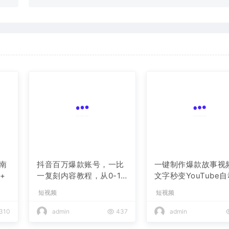
南
抖音百万爆款账号，一比
一键制作爆款故事视
+
一复刻内容教程，从0-1
文字秒变YouTube
实操课，小白也能学会，
布的傻瓜式教程
短视频
短视频
复制爆款，月入10w+
310
admin
437
admin