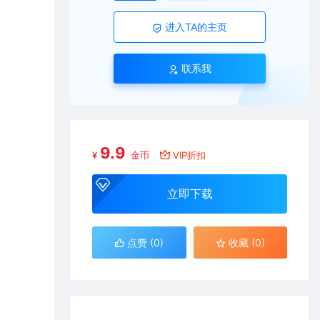
进入TA的主页
联系我
9.9
¥
金币
VIP折扣
立即下载
点赞 (
0
)
收藏 (0)