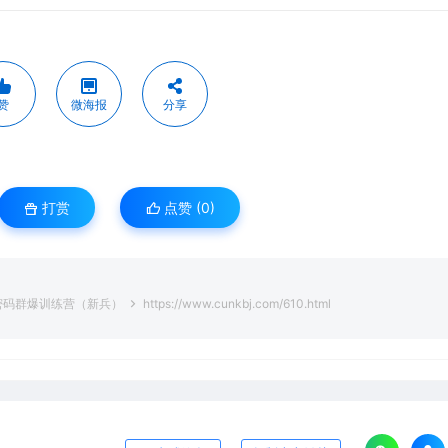
赞
微海报
分享
打赏
点赞 (
0
)
量密码群爆训练营（新兵）
https://www.cunkbj.com/610.html