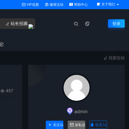
关于我们
VIP优惠
邀请活动
帮助中心
站长招募
登录
它
我要投稿
457
admin
联系Ta
关注Ta
发私信