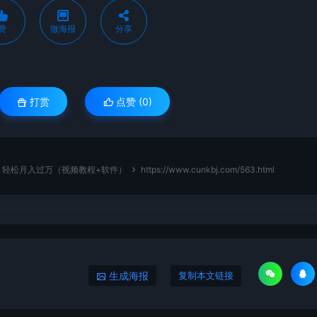
赞
微海报
分享
打赏
点赞 (
0
)
，轻松月入过万（视频教程+软件）
https://www.cunkbj.com/563.html
生成海报
复制本文链接