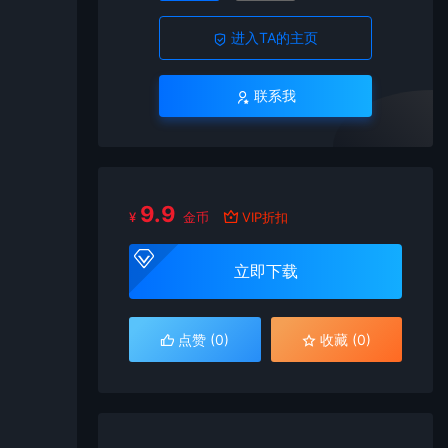
进入TA的主页
联系我
9.9
¥
金币
VIP折扣
立即下载
点赞 (
0
)
收藏 (0)