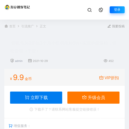
登录
首页
引流推广
正文
我要投稿
新账号从0开始3个月小红书涨粉5W+实现单篇爆粉，轻
松变现（干货）
admin
2021-10-29
452
9.9
VIP折扣
¥
金币
立即下载
升级会员
下载不了？请联系网站客服提交链接错误！
增值服务：