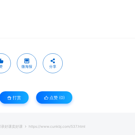
赞
微海报
分享
打赏
点赞 (
0
)
课录好课卖好课
https://www.cunkbj.com/537.html