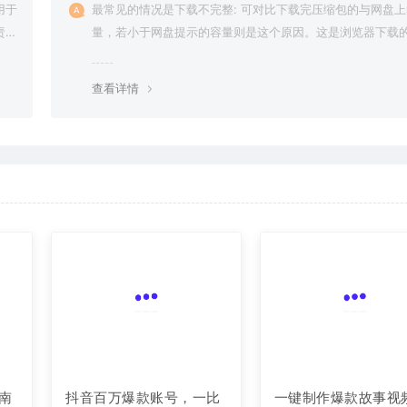
用于
最常见的情况是下载不完整: 可对比下载完压缩包的与网盘
责任
量，若小于网盘提示的容量则是这个原因。这是浏览器下载的
g，建议用百度网盘软件或迅雷下载。 若排除这种情况，可
资源底部留言，或 联络我们。
查看详情
南
抖音百万爆款账号，一比
一键制作爆款故事视