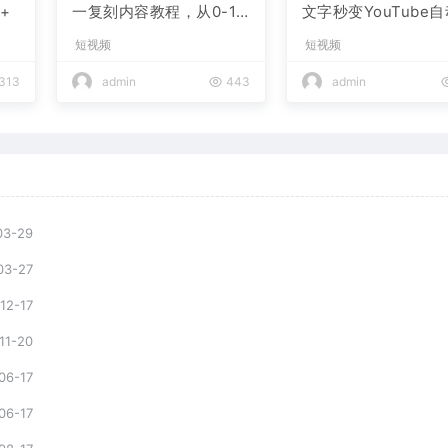
+
一复刻内容教程，从0-1
文字秒变YouTube
实操课，小白也能学会，
布的傻瓜式教程
短视频
短视频
复制爆款，月入10w+
313
admin
443
admin
03-29
03-27
12-17
11-20
06-17
06-17