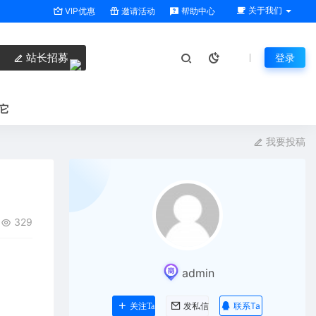
关于我们
VIP优惠
邀请活动
帮助中心
站长招募
登录
它
我要投稿
329
admin
联系Ta
关注Ta
发私信