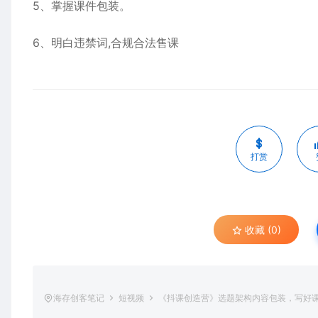
5、掌握课件包装。
6、明白违禁词,合规合法售课
打赏
收藏 (0)
海存创客笔记
短视频
《抖课创造营》选题架构内容包装，写好