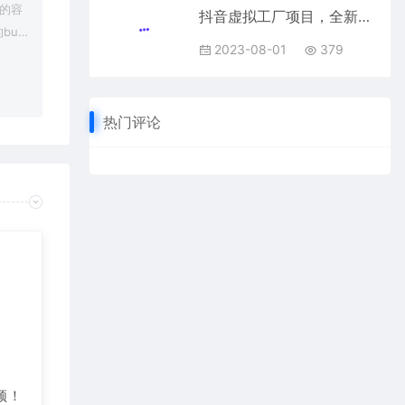
上的容
抖音虚拟工厂项目，全新赛道，无需出镜，冷门暴力，30天带货40w+【揭秘】
bu
2023-08-01
379
在对应
热门评论
频！