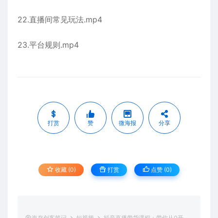
22.直播间常见玩法.mp4
23.平台规则.mp4
打赏
赞
微海报
分享
收藏 (0)
打赏
点赞 (
0
)
海存创客笔记
短视频
抖音直播带货课程：带你从0开