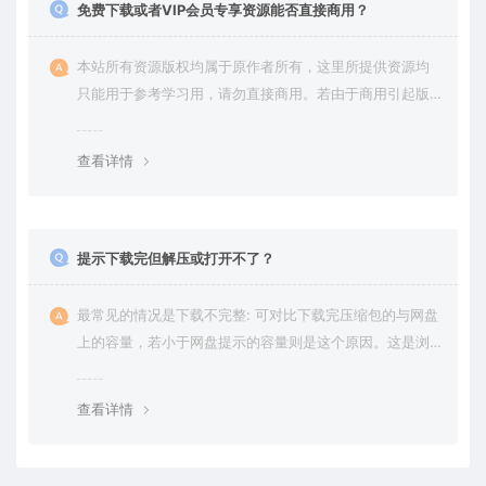
免费下载或者VIP会员专享资源能否直接商用？
本站所有资源版权均属于原作者所有，这里所提供资源均
只能用于参考学习用，请勿直接商用。若由于商用引起版
权纠纷，一切责任均由使用者承担。更多说明请参考 VIP介
绍。
查看详情
提示下载完但解压或打开不了？
最常见的情况是下载不完整: 可对比下载完压缩包的与网盘
上的容量，若小于网盘提示的容量则是这个原因。这是浏
览器下载的bug，建议用百度网盘软件或迅雷下载。 若排
除这种情况，可在对应资源底部留言，或 联络我们。
查看详情