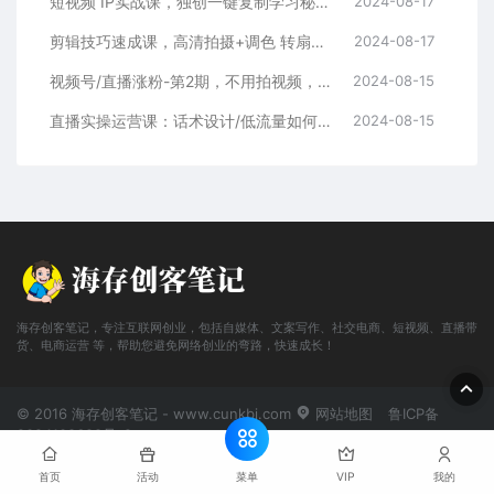
短视频 IP实战课，独创一键复制学习秘籍，转战新领域，月赚五万轻松行
2024-08-17
剪辑技巧速成课，高清拍摄+调色 转扇子，建筑-抠图精通，新手秒变剪辑专家
2024-08-17
视频号/直播涨粉-第2期，不用拍视频，不用卖货，在直播间做菜，就可以搞钱
2024-08-15
直播实操运营课：话术设计/低流量如何提升/话术框架/全场燃爆/非常干货
2024-08-15
海存创客笔记，专注互联网创业，包括自媒体、文案写作、社交电商、短视频、直播带
货、电商运营 等，帮助您避免网络创业的弯路，快速成长！
© 2016 海存创客笔记 - www.cunkbj.com
网站地图
鲁ICP备
2024108698号-2
菜单
首页
活动
VIP
我的