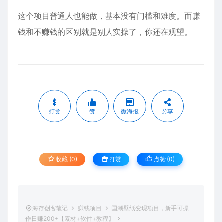
这个项目普通人也能做，基本没有门槛和难度。而赚
钱和不赚钱的区别就是别人实操了，你还在观望。
打赏
赞
微海报
分享
收藏 (0)
打赏
点赞 (
0
)
海存创客笔记
赚钱项目
国潮壁纸变现项目，新手可操
作日赚200+【素材+软件+教程】