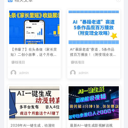
【夯爆了】在头条做《家长里
AI“暴躁老道”赛道，5条作品
短》二创小故事，这个月收益
揽百万播放！（附变现全攻
2w+
略）
赚钱项目
赚钱项目
admin
admin
2026年AI一键生成，动漫转
最新AI一键生成影视解说视