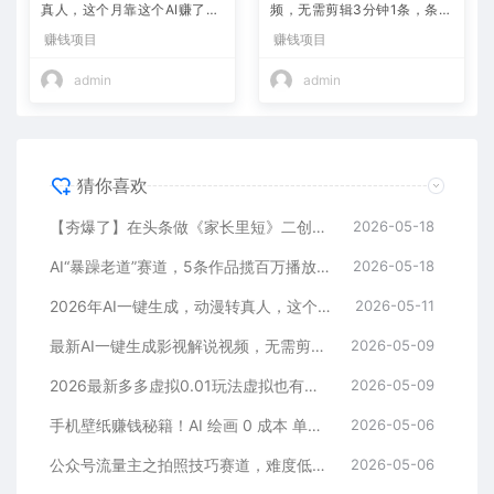
真人，这个月靠这个AI赚了2
频，无需剪辑3分钟1条，条条
W+
爆款，多平台变现日入2000
赚钱项目
赚钱项目
+
admin
admin
猜你喜欢
【夯爆了】在头条做《家长里短》二创小故事，这个月收益2w+
2026-05-18
AI“暴躁老道”赛道，5条作品揽百万播放！（附变现全攻略）
2026-05-18
2026年AI一键生成，动漫转真人，这个月靠这个AI赚了2W+
2026-05-11
最新AI一键生成影视解说视频，无需剪辑3分钟1条，条条爆款，多平台变现日入2000+
2026-05-09
2026最新多多虚拟0.01玩法虚拟也有新门路轻松日入2500!
2026-05-09
手机壁纸赚钱秘籍！AI 绘画 0 成本 单店狂销 3.8 万单
2026-05-06
公众号流量主之拍照技巧赛道，难度低+流量大，起号第一篇就爆了10w阅读！
2026-05-06