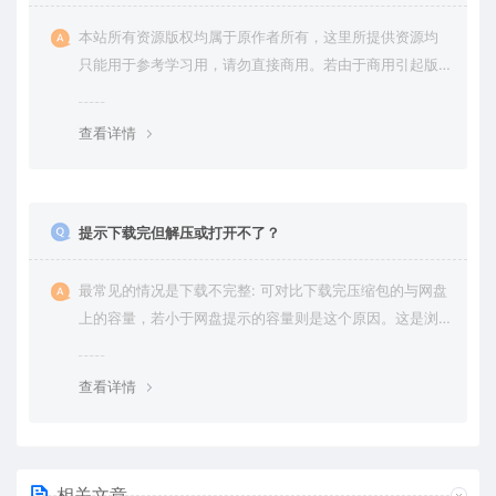
本站所有资源版权均属于原作者所有，这里所提供资源均
只能用于参考学习用，请勿直接商用。若由于商用引起版
权纠纷，一切责任均由使用者承担。更多说明请参考 VIP介
绍。
查看详情
提示下载完但解压或打开不了？
最常见的情况是下载不完整: 可对比下载完压缩包的与网盘
上的容量，若小于网盘提示的容量则是这个原因。这是浏
览器下载的bug，建议用百度网盘软件或迅雷下载。 若排
除这种情况，可在对应资源底部留言，或 联络我们。
查看详情
相关文章