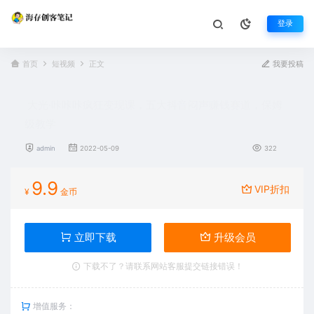
登录
首页
短视频
正文
我要投稿
大光·咔咔咔疯狂变现课，五大抖音闷声赚钱赛道，保姆
级教学
admin
2022-05-09
322
9.9
VIP折扣
¥
金币
立即下载
升级会员
下载不了？请联系网站客服提交链接错误！
增值服务：