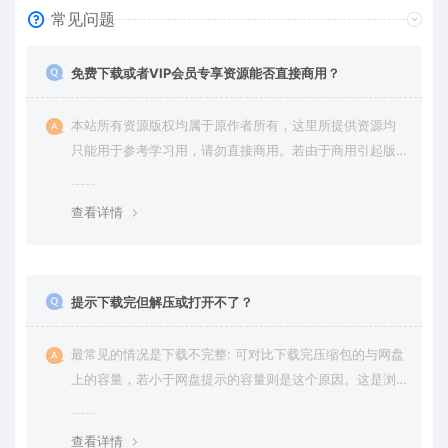
常见问题
免费下载或者VIP会员专享资源能否直接商用？
本站所有资源版权均属于原作者所有，这里所提供资源均
只能用于参考学习用，请勿直接商用。若由于商用引起版
权纠纷，一切责任均由使用者承担。更多说明请参考 VIP介
绍。
查看详情
提示下载完但解压或打开不了？
最常见的情况是下载不完整: 可对比下载完压缩包的与网盘
上的容量，若小于网盘提示的容量则是这个原因。这是浏
览器下载的bug，建议用百度网盘软件或迅雷下载。 若排
除这种情况，可在对应资源底部留言，或 联络我们。
查看详情