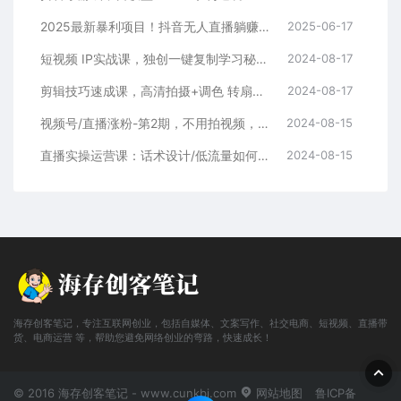
2025最新暴利项目！抖音无人直播躺赚攻略！抖音无人直播3.0玩法！0门槛…
2025-06-17
短视频 IP实战课，独创一键复制学习秘籍，转战新领域，月赚五万轻松行
2024-08-17
剪辑技巧速成课，高清拍摄+调色 转扇子，建筑-抠图精通，新手秒变剪辑专家
2024-08-17
视频号/直播涨粉-第2期，不用拍视频，不用卖货，在直播间做菜，就可以搞钱
2024-08-15
直播实操运营课：话术设计/低流量如何提升/话术框架/全场燃爆/非常干货
2024-08-15
海存创客笔记，专注互联网创业，包括自媒体、文案写作、社交电商、短视频、直播带
货、电商运营 等，帮助您避免网络创业的弯路，快速成长！
© 2016 海存创客笔记 - www.cunkbj.com
网站地图
鲁ICP备