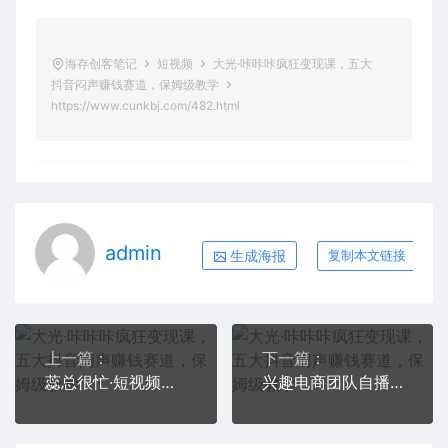
海存创客笔记
短视频
大光·咔咔咔疯狂变现课，五大
抖音闷声赚钱赛道，保姆级教学
https://www.cunkbj.com/482.html
admin
生成海报
复制本文链接
上一篇：
下一篇：
蕊总很忙·短视频营销培训实操课教你快速入门，教你做抖音短视频
兴趣电商团队自播成长营，解密直播流量获取承接放大的核心密码