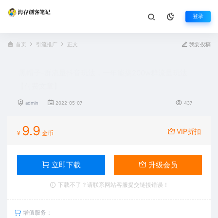
登录
首页
引流推广
正文
我要投稿
黑帽子-群流量抖音玩法，一年能搞200w群流量玩法
【付费文章】
admin
2022-05-07
437
9.9
VIP折扣
¥
金币
立即下载
升级会员
下载不了？请联系网站客服提交链接错误！
增值服务：