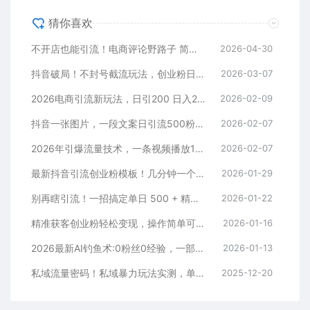
猜你喜欢
不开店也能引流！电商评论野路子 简单粗暴 有手就能做
2026-04-30
抖音破局！不封号截流玩法，创业粉日涨 200 + 实操指南
2026-03-07
2026电商引流新玩法，日引200 日入2500+
2026-02-09
抖音一张图片，一段文案日引流500粉，新手小白，轻松上手
2026-02-07
2026年引爆流量技术，一条视频播放100W＋，无脑发，小白轻松上手
2026-02-07
最新抖音引流创业粉模板！几分钟一个视频，非常暴力，小白直接可上手操作！
2026-01-29
别再瞎引流！一招搞定单日 500 + 精准粉，微信直接爆仓
2026-01-22
精准获客创业粉轻松变现，操作简单可放大，单日轻松3000+
2026-01-16
2026最新AI钓鱼术:0粉丝0经验，一部手机就能开启赚钱模式
2026-01-13
私域流量密码！私域暴力玩法实测，单日 500 + 精准粉直接加满
2025-12-20