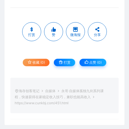
打赏
赞
微海报
分享
收藏 (0)
打赏
点赞 (
0
)
海存创客笔记
自媒体
永哥·自媒体孤独九剑系列课
程，快速获得在家稳定收入技巧，兼职也能高收入
https://www.cunkbj.com/451.html