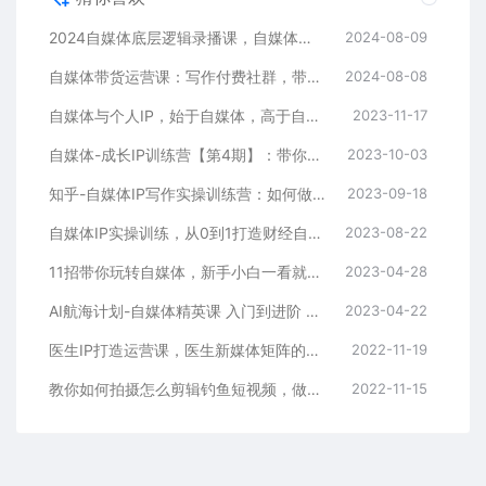
2024自媒体底层逻辑录播课，自媒体小白必看
2024-08-09
自媒体带货运营课：写作付费社群，带货是自媒体人必须掌握的能力
2024-08-08
自媒体与个人IP，始于自媒体，高于自媒体（101节音频+资料）
2023-11-17
自媒体-成长IP训练营【第4期】：带你从0到1跑通小红书-闭环（39节）
2023-10-03
知乎-自媒体IP写作实操训练营：如何做知乎+公众号+涨粉+持续运营！
2023-09-18
自媒体IP实操训练，从0到1打造财经自媒体，打通内容、引流、变现闭环
2023-08-22
11招带你玩转自媒体，新手小白一看就会，让你快速抢占自媒体流量
2023-04-28
AI航海计划-自媒体精英课 入门到进阶 首创调教心流法|实战案例|内容自动化
2023-04-22
医生IP打造运营课，医生新媒体矩阵的搭建，简单粗暴，直接上手
2022-11-19
教你如何拍摄怎么剪辑钓鱼短视频，做钓鱼自媒体！
2022-11-15