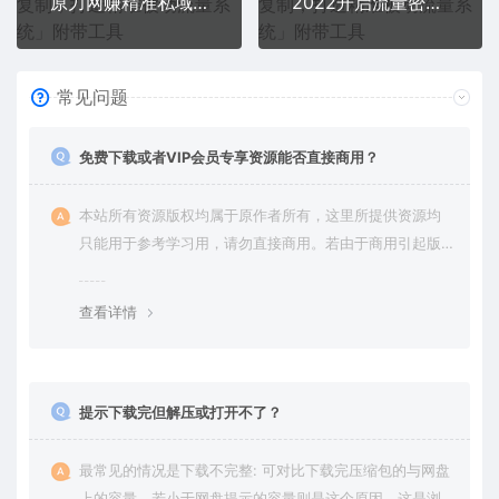
原力网赚精准私域月入60000+,流量倍增独家玩法
2022开启流量密码，13场行业头部大咖实操分享
常见问题
免费下载或者VIP会员专享资源能否直接商用？
本站所有资源版权均属于原作者所有，这里所提供资源均
只能用于参考学习用，请勿直接商用。若由于商用引起版
权纠纷，一切责任均由使用者承担。更多说明请参考 VIP介
绍。
查看详情
提示下载完但解压或打开不了？
最常见的情况是下载不完整: 可对比下载完压缩包的与网盘
上的容量，若小于网盘提示的容量则是这个原因。这是浏