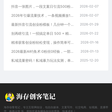
抖音一张图片，一段文案日引流500粉，新手小白，轻松上手
2026-02-07
2026年引爆流量技术，一条视频播放100W＋，无脑发，小白轻松上手
2026-02-07
最新抖音引流创业粉模板！几分钟一个视频，非常暴力，小白直接可上手操作！
2026-01-29
别再瞎引流！一招搞定单日 500 + 精准粉，微信直接爆仓
2026-01-22
精准获客创业粉轻松变现，操作简单可放大，单日轻松3000+
2026-01-16
2026最新AI钓鱼术:0粉丝0经验，一部手机就能开启赚钱模式
2026-01-13
私域流量密码！私域暴力玩法实测，单日 500 + 精准粉直接加满
2025-12-20
海存创客笔记，专注互联网创业，包括自媒体、文案写作、社交电商、短视频、直播带
货、电商运营 等，帮助您避免网络创业的弯路，快速成长！