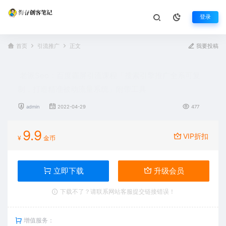
登录
首页
引流推广
正文
我要投稿
老派Seo：百度霸屏引流课程「搜索引擎推广全系可复
制，打造精准被动流量系统」附带工具
admin
2022-04-29
477
9.9
VIP折扣
¥
金币
立即下载
升级会员
下载不了？请联系网站客服提交链接错误！
增值服务：