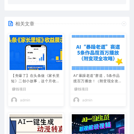
相关文章
【夯爆了】在头条做《家长里
AI“暴躁老道”赛道，5条作品
短》二创小故事，这个月收益
揽百万播放！（附变现全攻
2w+
略）
赚钱项目
赚钱项目
admin
admin