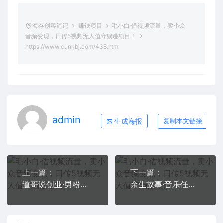
海存创客笔记
赚钱项目
毛小白·借视频流量，卖小众
音频变现，日传5视频无人值守躺赚项目！
https://www.cunkbj.com/438.html
admin
生成海报
复制本文链接
上一篇：
下一篇：
道哥说创业·男粉项目第一期，规合法合规，非常高利润的项目
余生故事·音乐任务系统课，轻松玩转变现模式