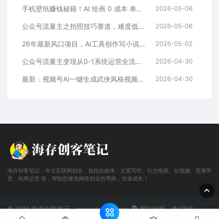
手机壁纸赚钱秘籍！AI 绘画 0 成本 单店狂销 3.8 万单
2026-05-06
公众号流量主之拍照技巧赛道，难度低+流量大，起号第一篇就爆了10w阅读！
2026-05-06
26年最新风口项目，AI工具创作写小说，轻松实现日入1000+
2026-05-02
公众号流量主变现从0-1系统运营全流程讲解！
2026-04-30
最新：视频号AI一键生成武侠风格视频，狂撸视频号分成收益，学完轻松日入1000+
2026-04-30
海存创客笔记，专注互联网创业，包括自媒体、文案写作、社交电商、短视频、直播带
货、电商运营 等，帮助您避免网络创业的弯路，快速成长！
© 2016 海存创客笔记 - www.cunkbj.com
网站地图
鲁ICP备
2024108698号-2