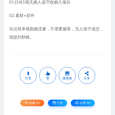
01.日传5视无频‬人值守收躺‬入项目
02.素材+软件‬
玩法简单视跑频‬流量，不需要服客‬，无人值守成交，
现提‬到秒‬账。
打赏
赞
微海报
分享
收藏 (0)
打赏
点赞 (
0
)