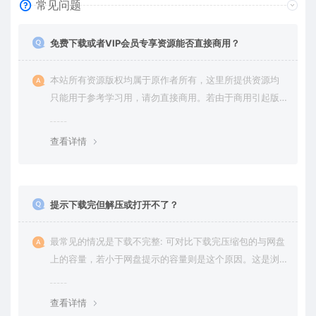
常见问题
免费下载或者VIP会员专享资源能否直接商用？
本站所有资源版权均属于原作者所有，这里所提供资源均
只能用于参考学习用，请勿直接商用。若由于商用引起版
权纠纷，一切责任均由使用者承担。更多说明请参考 VIP介
绍。
查看详情
提示下载完但解压或打开不了？
最常见的情况是下载不完整: 可对比下载完压缩包的与网盘
上的容量，若小于网盘提示的容量则是这个原因。这是浏
览器下载的bug，建议用百度网盘软件或迅雷下载。 若排
除这种情况，可在对应资源底部留言，或 联络我们。
查看详情