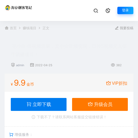
登录
首页
赚钱项目
正文
我要投稿
毛小白·借视频流量，卖小众音频变现，日传5视频无人值
守躺赚项目！
admin
2022-04-25
382
9.9
VIP折扣
¥
金币
立即下载
升级会员
下载不了？请联系网站客服提交链接错误！
增值服务：