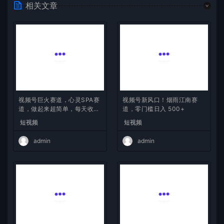
相关文章
视频号新风口！烟雨江南赛
视频号巨火赛道，心灵SPA赛
道，零门槛日入 500+
道，做起来超简单，每天收益
短视频
800+
短视频
admin
admin