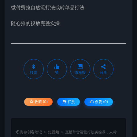
微付费拉自然流打法或转单品打法
随心推的投放完整实操
打赏
赞
微海报
分享
收藏 (0)
打赏
点赞 (
0
)
海存创客笔记
短视频
直播带货运营打法实操课，人货