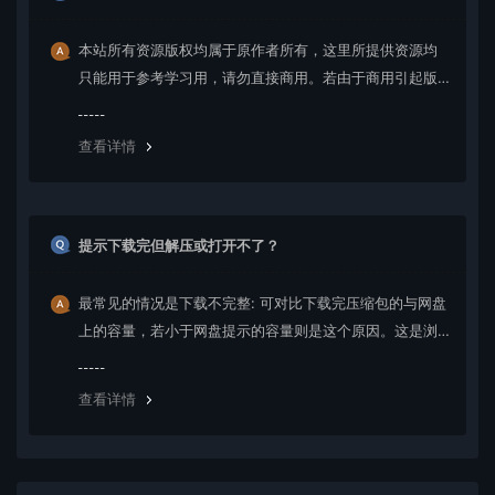
本站所有资源版权均属于原作者所有，这里所提供资源均
只能用于参考学习用，请勿直接商用。若由于商用引起版
权纠纷，一切责任均由使用者承担。更多说明请参考 VIP介
绍。
查看详情
提示下载完但解压或打开不了？
最常见的情况是下载不完整: 可对比下载完压缩包的与网盘
上的容量，若小于网盘提示的容量则是这个原因。这是浏
览器下载的bug，建议用百度网盘软件或迅雷下载。 若排
除这种情况，可在对应资源底部留言，或 联络我们。
查看详情