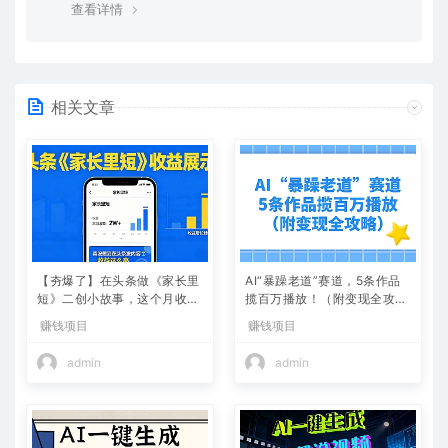
查看详情
相关文章
【夯爆了】在头条做《家长里
AI“暴躁老道”赛道，5条作品
短》二创小故事，这个月收益
揽百万播放！（附变现全攻
2w+
略）
赚钱项目
赚钱项目
admin
admin