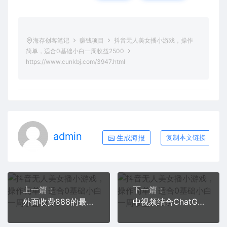
海存创客笔记
赚钱项目
抖音无人美女播小游戏，操作
简单，适合0基础小白一周收益2500
https://www.cunkbj.com/3947.html
admin
生成海报
复制本文链接
上一篇：
下一篇：
外面收费888的最新AI智能快手全自动抢红包脚本，防风控单机一天10+【永…
中视频结合ChatGPT，三天变现3100，人人可做 玩法思路实操教学！