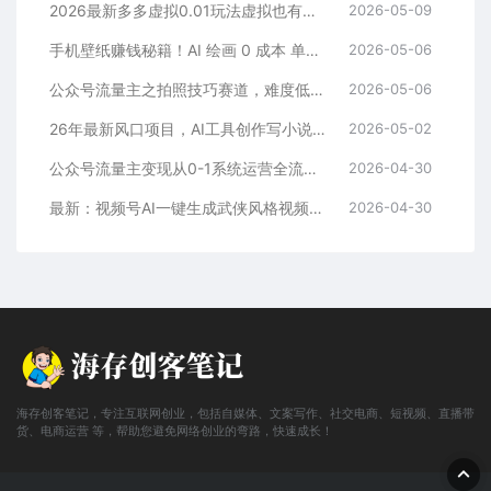
2026最新多多虚拟0.01玩法虚拟也有新门路轻松日入2500!
2026-05-09
手机壁纸赚钱秘籍！AI 绘画 0 成本 单店狂销 3.8 万单
2026-05-06
公众号流量主之拍照技巧赛道，难度低+流量大，起号第一篇就爆了10w阅读！
2026-05-06
26年最新风口项目，AI工具创作写小说，轻松实现日入1000+
2026-05-02
公众号流量主变现从0-1系统运营全流程讲解！
2026-04-30
最新：视频号AI一键生成武侠风格视频，狂撸视频号分成收益，学完轻松日入1000+
2026-04-30
海存创客笔记，专注互联网创业，包括自媒体、文案写作、社交电商、短视频、直播带
货、电商运营 等，帮助您避免网络创业的弯路，快速成长！