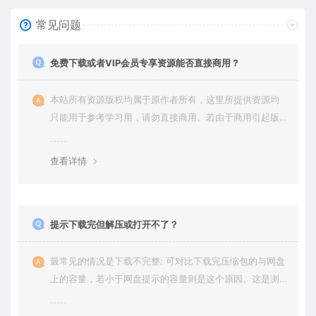
常见问题
免费下载或者VIP会员专享资源能否直接商用？
本站所有资源版权均属于原作者所有，这里所提供资源均
只能用于参考学习用，请勿直接商用。若由于商用引起版
权纠纷，一切责任均由使用者承担。更多说明请参考 VIP介
绍。
查看详情
提示下载完但解压或打开不了？
最常见的情况是下载不完整: 可对比下载完压缩包的与网盘
上的容量，若小于网盘提示的容量则是这个原因。这是浏
览器下载的bug，建议用百度网盘软件或迅雷下载。 若排
除这种情况，可在对应资源底部留言，或 联络我们。