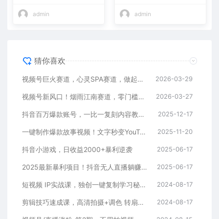
入10w+
admin
admin
猜你喜欢
视频号巨火赛道，心灵SPA赛道，做起来超简单，每天收益800+
2026-03-29
视频号新风口！烟雨江南赛道，零门槛日入 500+
2026-03-27
抖音百万爆款账号，一比一复刻内容教程，从0-1实操课，小白也能学会，复制爆款，月入10w+
2025-12-17
一键制作爆款故事视频！文字秒变YouTube自动发布的傻瓜式教程
2025-11-20
抖音小游戏，日收益2000+暴利逆袭
2025-06-17
2025最新暴利项目！抖音无人直播躺赚攻略！抖音无人直播3.0玩法！0门槛…
2025-06-17
短视频 IP实战课，独创一键复制学习秘籍，转战新领域，月赚五万轻松行
2024-08-17
剪辑技巧速成课，高清拍摄+调色 转扇子，建筑-抠图精通，新手秒变剪辑专家
2024-08-17