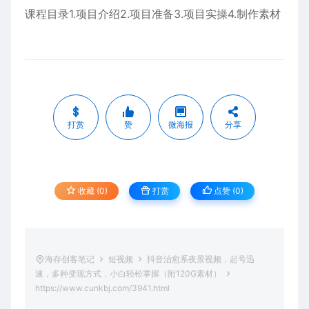
课程目录1.项目介绍2.项目准备3.项目实操4.制作素材
打赏
赞
微海报
分享
收藏 (0)
打赏
点赞 (
0
)
海存创客笔记
短视频
抖音治愈系夜景视频，起号迅
速，多种变现方式，小白轻松掌握（附120G素材）
https://www.cunkbj.com/3941.html