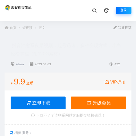
登录
首页
短视频
正文
我要投稿
抖音治愈系夜景视频，起号迅速，多种变现方式，小白
轻松掌握（附120G素材）
admin
2023-10-03
422
9.9
VIP折扣
¥
金币
立即下载
升级会员
下载不了？请联系网站客服提交链接错误！
增值服务：