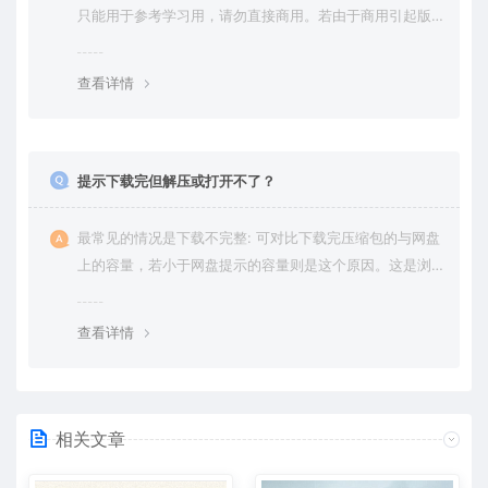
只能用于参考学习用，请勿直接商用。若由于商用引起版
权纠纷，一切责任均由使用者承担。更多说明请参考 VIP介
绍。
查看详情
提示下载完但解压或打开不了？
最常见的情况是下载不完整: 可对比下载完压缩包的与网盘
上的容量，若小于网盘提示的容量则是这个原因。这是浏
览器下载的bug，建议用百度网盘软件或迅雷下载。 若排
除这种情况，可在对应资源底部留言，或 联络我们。
查看详情
相关文章