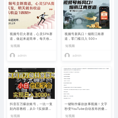
视频号巨火赛道，心灵SPA赛
视频号新风口！烟雨江南赛
道，做起来超简单，每天收益
道，零门槛日入 500+
800+
短视频
短视频
admin
admin
抖音百万爆款账号，一比一复
一键制作爆款故事视频！文字
刻内容教程，从0-1实操课，
秒变YouTube自动发布的傻瓜
小白也能学会，复制爆款，月
式教程
短视频
短视频