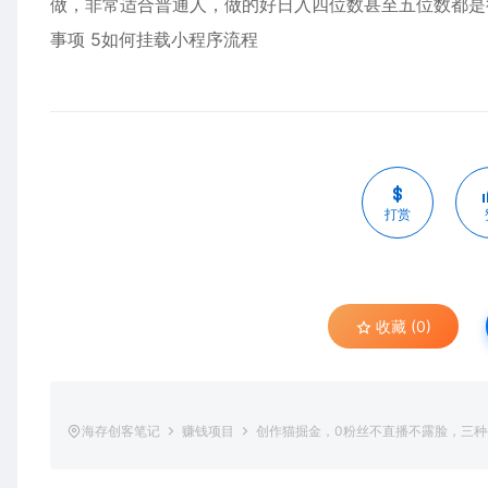
做，非常适合普通人，做的好日入四位数甚至五位数都是很轻
事项 5如何挂载小程序流程
打赏
收藏 (0)
海存创客笔记
赚钱项目
创作猫掘金，0粉丝不直播不露脸，三种变