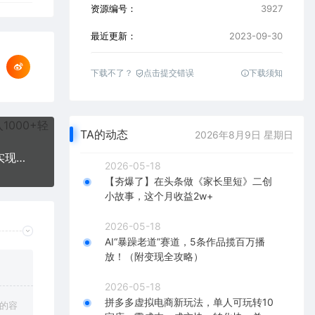
资源编号：
3927
最近更新：
2023-09-30
下载不了？
点击提交错误
下载须知
TA的动态
2026年8月9日 星期日
外面收费980陌陌最新美女无人播剧玩法 解放双手实现躺赚（附100G影视资源）
2026-05-18
【夯爆了】在头条做《家长里短》二创
小故事，这个月收益2w+
2026-05-18
AI“暴躁老道”赛道，5条作品揽百万播
放！（附变现全攻略）
2026-05-18
拼多多虚拟电商新玩法，单人可玩转10
上的容