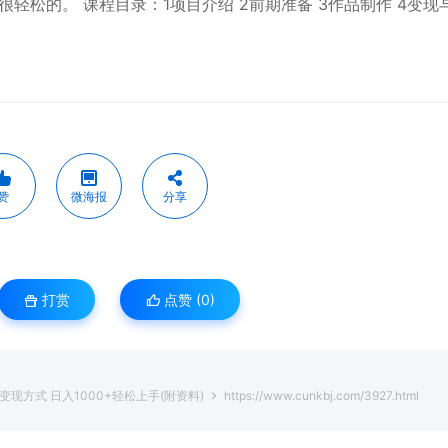
松的。 课程目录：1项目介绍 2前期准备 3作品制作 4变现
赞
微海报
分享
打赏
点赞 (
0
)
现方式 日入1000+轻松上手(附资料)
https://www.cunkbj.com/3927.html