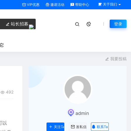
关于我们
VIP优惠
邀请活动
帮助中心
站长招募
登录
它
我要投稿
492
admin
可以
联系Ta
关注Ta
发私信