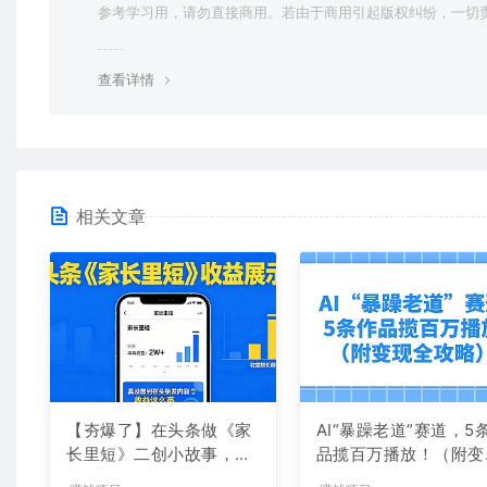
参考学习用，请勿直接商用。若由于商用引起版权纠纷，一切
均由使用者承担。更多说明请参考 VIP介绍。
查看详情
相关文章
【夯爆了】在头条做《家
AI“暴躁老道”赛道，5
长里短》二创小故事，这
品揽百万播放！（附变
个月收益2w+
全攻略）