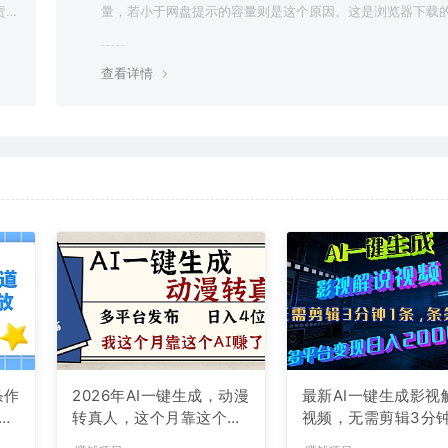
责任
量，若小于网盘提示的容量则是这个原因。这是浏览器下载的
g，建议用百度网盘软件或迅雷下载。 若排除这种情况，可
资源底部留言，或 联络我们。
查看详情
条作
2026年AI一键生成，动漫
最新AI一键生成影视
现
转真人，这个月靠这个AI
视频，无需剪辑3分钟
赚了2W+
条，条条爆款，多平