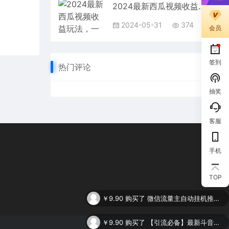
2024最新西瓜视频收益玩法，一台电脑即可 新手小白简单操作单号月入1800+
2024-05-31
374
会员
签到
热门评论
抽奖
客服
手机
TOP
￥9.90
购买了
微信流量主自动挂机推广，轻松日入900+，简单易上手，做就有收益。
￥9.90
购买了
【引流必备】最新斗音全功能全自动引流脚本，解放双手自动引流精准粉