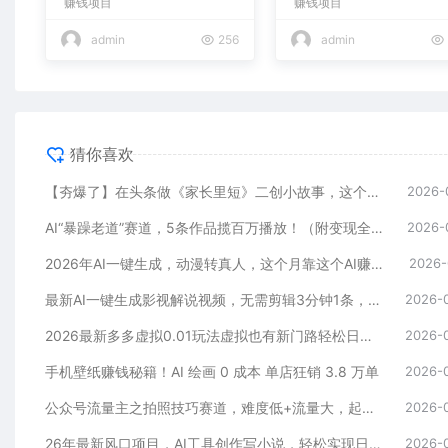
赚钱项目
赚钱项目
admin
256
admin
猜你喜欢
【夯爆了】在头条做《家长里短》二创小故事，这个月收益2w+
2026-
AI“暴躁老道”赛道，5条作品揽百万播放！（附变现全攻略）
2026-
2026年AI一键生成，动漫转真人，这个月靠这个AI赚了2W+
2026-
最新AI一键生成影视解说视频，无需剪辑3分钟1条，条条爆款，多平台变现日入2000+
2026-
2026最新多多虚拟0.01玩法虚拟也有新门路轻松日入2500!
2026-
手机壁纸赚钱秘籍！AI 绘画 0 成本 单店狂销 3.8 万单
2026-
公众号流量主之拍照技巧赛道，难度低+流量大，起号第一篇就爆了10w阅读！
2026-
26年最新风口项目，AI工具创作写小说，轻松实现日入1000+
2026-