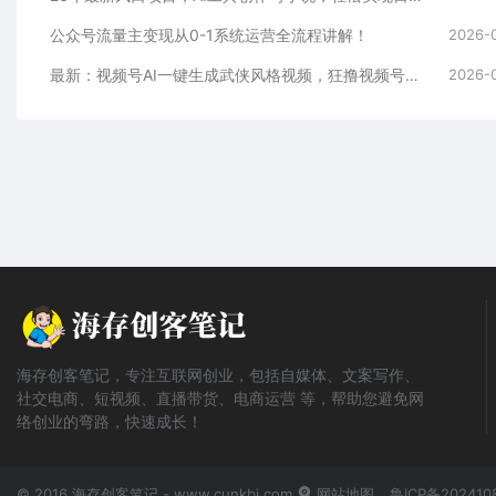
公众号流量主变现从0-1系统运营全流程讲解！
2026-
最新：视频号AI一键生成武侠风格视频，狂撸视频号分成收益，学完轻松日入1000+
2026-
海存创客笔记，专注互联网创业，包括自媒体、文案写作、
社交电商、短视频、直播带货、电商运营 等，帮助您避免网
络创业的弯路，快速成长！
© 2016 海存创客笔记 - www.cunkbj.com
网站地图
鲁ICP备202410