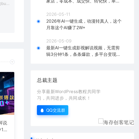
家店，零成本、成交快、转化快，单店
bu
单日可盈利300+
在对应
2026-05-11
2026年AI一键生成，动漫转真人，这个
月靠这个AI赚了2W+
2026-05-09
最新AI一键生成影视解说视频，无需剪
辑3分钟1条，条条爆款，多平台变现日
入2000+
总裁主题
分享最新WordPress教程共同学
习，共同进步，共同成长！
QQ交流群
解说
1
台变