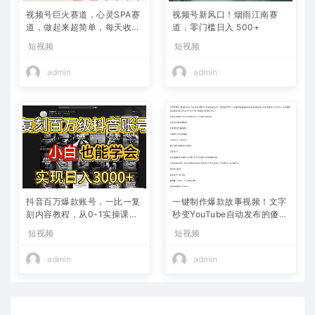
视频号巨火赛道，心灵SPA赛
视频号新风口！烟雨江南赛
道，做起来超简单，每天收益
道，零门槛日入 500+
800+
短视频
短视频
admin
admin
抖音百万爆款账号，一比一复
一键制作爆款故事视频！文字
刻内容教程，从0-1实操课，
秒变YouTube自动发布的傻瓜
小白也能学会，复制爆款，月
式教程
短视频
短视频
入10w+
admin
admin