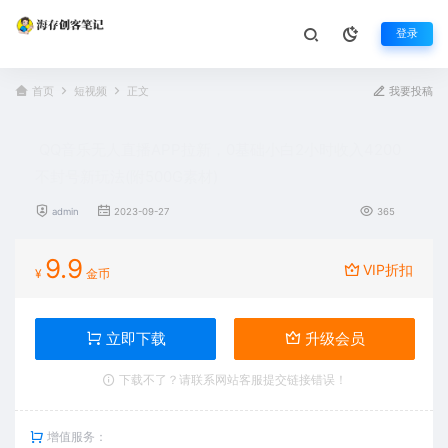
登录
首页
短视频
正文
我要投稿
QQ音乐无人直播APP拉新，0基础小白2小时收入4200
不封号新玩法(附500G素材)
admin
2023-09-27
365
9.9
VIP折扣
¥
金币
立即下载
升级会员
下载不了？请联系网站客服提交链接错误！
增值服务：