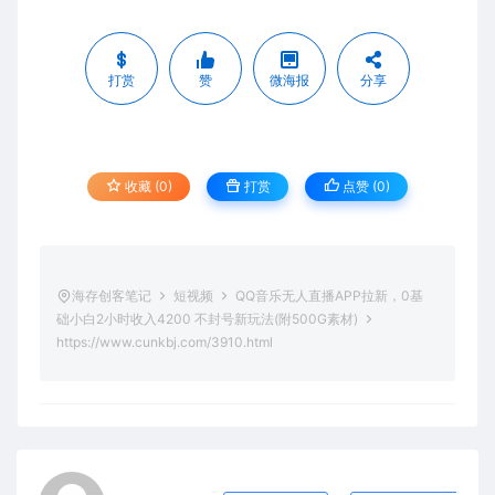
打赏
赞
微海报
分享
收藏 (0)
打赏
点赞 (
0
)
海存创客笔记
短视频
QQ音乐无人直播APP拉新，0基
础小白2小时收入4200 不封号新玩法(附500G素材)
https://www.cunkbj.com/3910.html