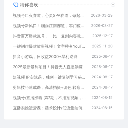
猜你喜欢
视频号巨火赛道，心灵SPA赛道，做起来超简单，每天收益800+
2026-03-29
视频号新风口！烟雨江南赛道，零门槛日入 500+
2026-03-27
抖音百万爆款账号，一比一复刻内容教程，从0-1实操课，小白也能学会，复制爆款，月入10w+
2025-12-17
一键制作爆款故事视频！文字秒变YouTube自动发布的傻瓜式教程
2025-11-20
抖音小游戏，日收益2000+暴利逆袭
2025-06-17
2025最新暴利项目！抖音无人直播躺赚攻略！抖音无人直播3.0玩法！0门槛…
2025-06-17
短视频 IP实战课，独创一键复制学习秘籍，转战新领域，月赚五万轻松行
2024-08-17
剪辑技巧速成课，高清拍摄+调色 转扇子，建筑-抠图精通，新手秒变剪辑专家
2024-08-17
视频号/直播涨粉-第2期，不用拍视频，不用卖货，在直播间做菜，就可以搞钱
2024-08-15
直播实操运营课：话术设计/低流量如何提升/话术框架/全场燃爆/非常干货
2024-08-15